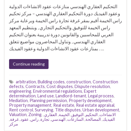
التحكيم العقاري الهندسي منازعات عقود الانشاءات الدولية
وعقود الفيديك دورة التحكيم العقاري الهندسي – مركز تحكيم
راس الخيمة أقيم بمقر غرفة تجارة راس الخيمة وبرعاية مركز
راس الخيمة للتوفيق والتحكيم التجاري , وبتنظيم المعهد
العربي للمحاسبين والقانونين دورة تدريبية بعنوان التحكيم
العقاري الهندسي , وتناول المحاضرون مواضيع تتعلق
بمنازعات عقود الانشاءات الدولية وعقود الفيديك . …
Continue reading
arbitration
,
Building codes
,
construction
,
Construction
defects
,
Contracts
,
Cost disputes
,
Dispute resolution
,
engineering
,
Environmental regulations
,
Expert
determination
,
Land use
,
Landlord-tenant
,
Legal process
,
Mediation
,
Planning permission
,
Property development
,
Property management
,
Real estate
,
Real estate appraisal
,
Rent control
,
Surveying
,
Title disputes
,
Urban development
,
Valuation
,
Zoning
,
,
العقاري
,
الخيمة
,
التوفيق
,
التحكيم
,
الانشاءات
,
غرفة
,
عقود
,
راس
,
تجارة
,
الهندسي
,
المنازعات
,
المصالحة
,
الفيديك
مركز