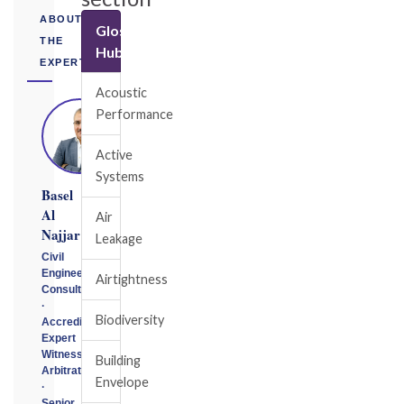
ABOUT
Glossary
THE
Hub
EXPERT
Acoustic
Performance
Active
Systems
Basel
Al
Air
Najjar
Leakage
Civil
Engineering
Airtightness
Consultant
·
Biodiversity
Accredited
Expert
Witness
Building
Arbitrator
Envelope
·
Senior