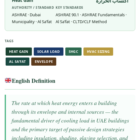
Heat Gain
اكتساب الحرارة
AUTHORITY / STANDARD
KEY STANDARDS
ASHRAE · Dubai
ASHRAE 90.1 · ASHRAE Fundamentals ·
Municipality · Al Sa’fat
Al Sa’fat · CLTD/CLF Method
TAGS
HEAT GAIN
SOLAR LOAD
SHGC
HVAC SIZING
AL SA’FAT
ENVELOPE
English Definition
The rate at which heat energy enters a building
through its envelope and internal sources — the
fundamental driver of cooling load in UAE buildings
and the primary target of passive design strategies
including insulation, shading, glazing selection, and