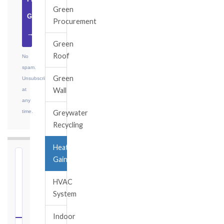
Green
Guide
Procurement
→
Green
Roof
No
spam.
Green
Unsubscribe
Wall
at
any
time.
Greywater
Recycling
Heat
Gain
⏱
FIDIC
HVAC
NOTICE
System
DEADLINE
CALCULATOR
Indoor