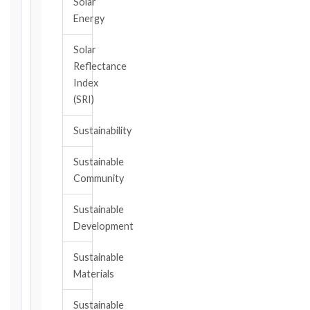
should
Solar
have
Energy
become
aware,
Solar
of
Reflectance
the
Index
event
(SRI)
giving
rise
Sustainability
to
the
Sustainable
claim
Community
or
notice
Sustainable
obligation.
Development
Sustainable
Calculate
Materials
Deadlines
→
Sustainable