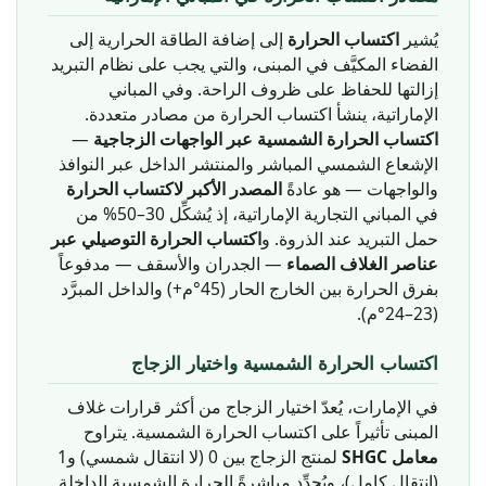
يُشير
اكتساب الحرارة
إلى إضافة الطاقة الحرارية إلى
الفضاء المكيَّف في المبنى، والتي يجب على نظام التبريد
إزالتها للحفاظ على ظروف الراحة. وفي المباني
الإماراتية، ينشأ اكتساب الحرارة من مصادر متعددة.
—
اكتساب الحرارة الشمسية عبر الواجهات الزجاجية
الإشعاع الشمسي المباشر والمنتشر الداخل عبر النوافذ
والواجهات — هو عادةً
المصدر الأكبر لاكتساب الحرارة
في المباني التجارية الإماراتية، إذ يُشكِّل 30–50% من
حمل التبريد عند الذروة. و
اكتساب الحرارة التوصيلي عبر
عناصر الغلاف الصماء
— الجدران والأسقف — مدفوعاً
بفرق الحرارة بين الخارج الحار (45°م+) والداخل المبرَّد
(23–24°م).
اكتساب الحرارة الشمسية واختيار الزجاج
في الإمارات، يُعدّ اختيار الزجاج من أكثر قرارات غلاف
المبنى تأثيراً على اكتساب الحرارة الشمسية. يتراوح
معامل SHGC
لمنتج الزجاج بين 0 (لا انتقال شمسي) و1
(انتقال كامل)، ويُحدِّد مباشرةً الحرارة الشمسية الداخلة