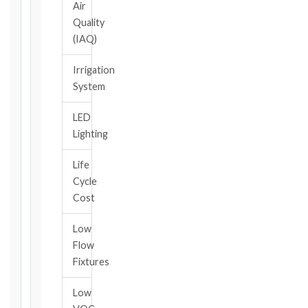
Air
Select
Quality
your
(IAQ)
contract
edition
Irrigation
and
System
book,
choose
LED
the
Lighting
relevant
clause,
Life
then
Cycle
enter
the
Cost
date
you
Low
became
Flow
aware
Fixtures
of
the
Low
triggering