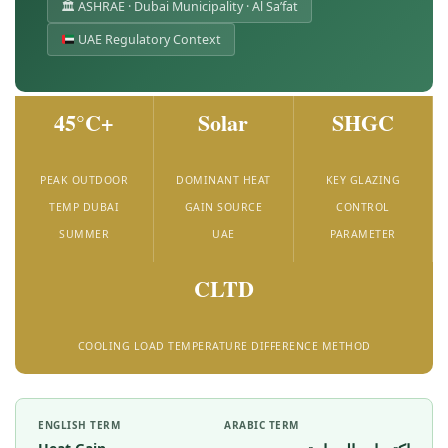
🏛 ASHRAE · Dubai Municipality · Al Sa’fat
UAE Regulatory Context
45°C+
Solar
SHGC
PEAK OUTDOOR
DOMINANT HEAT
KEY GLAZING
TEMP DUBAI
GAIN SOURCE
CONTROL
SUMMER
UAE
PARAMETER
CLTD
COOLING LOAD TEMPERATURE DIFFERENCE METHOD
ENGLISH TERM
ARABIC TERM