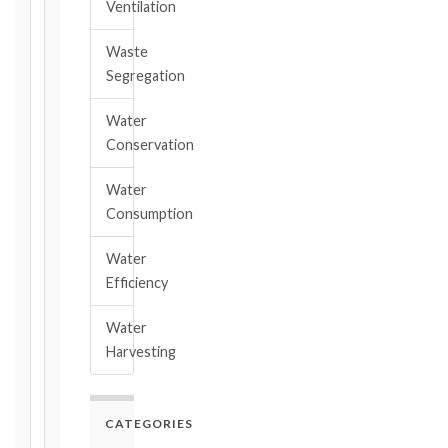
2017
Ventilation
editions
—
Waste
Cl. 20.2
Segregation
Notice:
28
Water
days
Conservation
·
Detailed
Claim:
Water
84
Consumption
days
Water
Unforeseeable
Efficiency
Conditions
(Cl. 4.12):
Water
Notice
Harvesting
as
soon
as
practicable
CATEGORIES