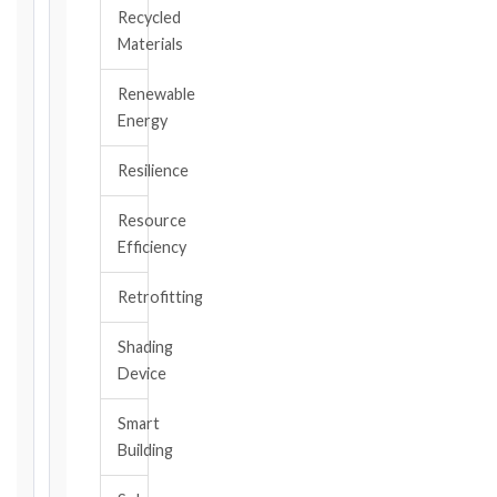
EVENT
Recycled
/
Materials
CLAUSE
Renewable
Energy
DATE
OF
Resilience
AWARENESS
Resource
/
Efficiency
EVENT
OCCURRENCE
Retrofitting
Shading
The
Device
date
you
Smart
became
aware,
Building
or