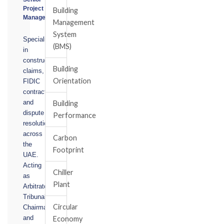
Project
Building
Manager
Management
System
Specialising
(BMS)
in
construction
Building
claims,
Orientation
FIDIC
contracts,
and
Building
dispute
Performance
resolution
across
Carbon
the
Footprint
UAE.
Acting
Chiller
as
Plant
Arbitrator,
Tribunal
Circular
Chairman,
and
Economy