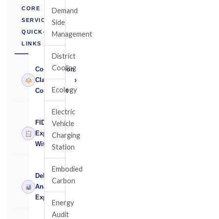
CORE
Demand
SERVICES
Side
QUICK-
Management
LINKS
District
Cooling
Construction
›
Claims
Ecology
Consultant
Electric
FIDIC
Vehicle
›
Expert
Charging
Witness
Station
Embodied
Delay
Carbon
›
Analysis
Expert
Energy
Audit