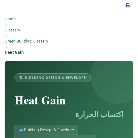
Home
›
Glossary
›
Green Building Glossary
›
Heat Gain
🏗 BUILDING DESIGN & ENVELOPE
Heat Gain
اكتساب الحرارة
Building Design & Envelope