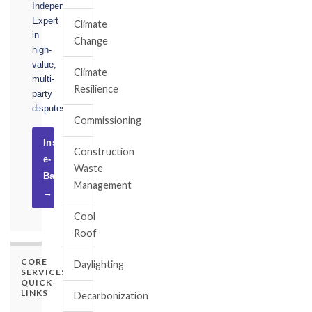
Independent
Expert
Climate
in
Change
high-
value,
Climate
multi-
Resilience
party
disputes.
Commissioning
Instruct
Construction
e-
Waste
Basel
Management
→
Cool
Roof
CORE
Daylighting
SERVICES
QUICK-
LINKS
Decarbonization