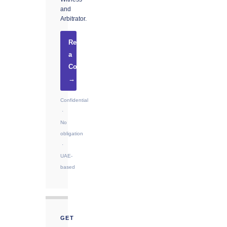
and
Arbitrator.
Request
a
Consultation
→
Confidential
·
No
obligation
·
UAE-
based
GET