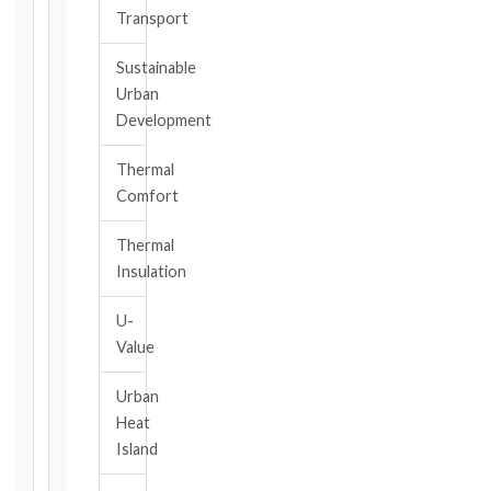
Transport
Key
Notice
Sustainable
Periods
Urban
at
Development
a
Glance
Thermal
Comfort
1999
editions
—
Thermal
Cl. 20.1
Insulation
Notice:
28
U-
days
Value
·
Detailed
Urban
Claim:
Heat
42
Island
days