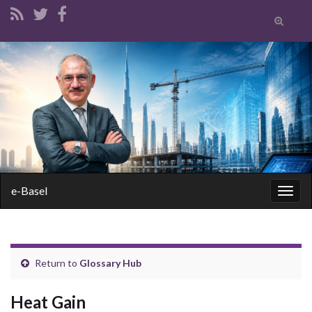
Toggle
search
form
Search for:
e-Basel
Togg
navig
Return to
Glossary Hub
Heat Gain