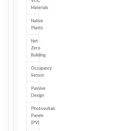
VOC
event.
Materials
All
applicable
Native
notice
Plants
deadlines
will
Net
be
Zero
calculated
Building
instantly.
FIDIC
Occupancy
EDITION
Sensor
Passive
Design
CONTRACT
TYPE
Photovoltaic
Panels
(PV)
TRIGGER