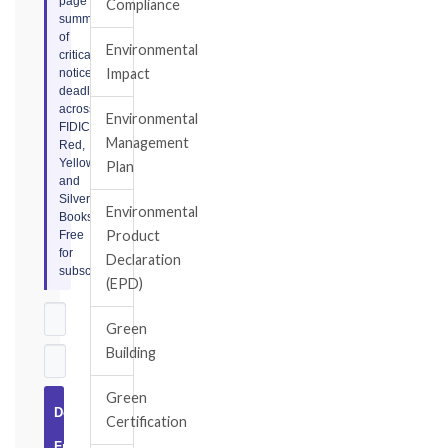
page
Compliance
summary
of
Environmental
critical
Impact
notice
deadlines
across
Environmental
FIDIC
Management
Red,
Yellow,
Plan
and
Silver
Environmental
Books.
Product
Free
for
Declaration
subscribers.
(EPD)
Green
Building
Green
Download
Certification
Free