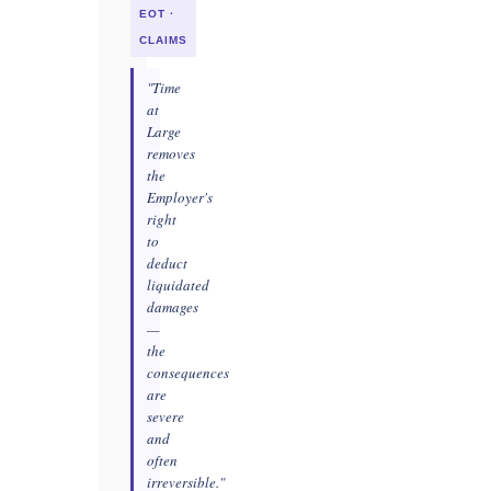
EOT ·
CLAIMS
"Time
at
Large
removes
the
Employer's
right
to
deduct
liquidated
damages
—
the
consequences
are
severe
and
often
irreversible."