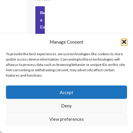
Request
a
Consultation
→
Manage Consent
Confidential
·
To provide the best experiences, we use technologies like cookies to store
and/or access device information. Consenting to these technologies will
No
allow us to process data such as browsing behavior or unique IDs on this site.
obligation
Not consenting or withdrawing consent, may adversely affect certain
·
features and functions.
UAE-
based
Accept
Deny
RECENT
View preferences
INSIGHTS