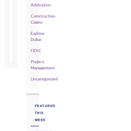
Defects
Arbitration
Notification
Period:
Construction
365
Claims
days
from
Explore
Taking-
Dubai
Over
FIDIC
Certificate
Project
Management
Uncategorized
FEATURED
THIS
WEEK