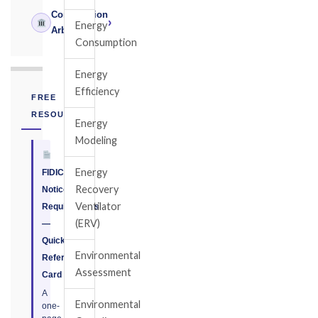
Construction
›
Energy
Arbitrator
Consumption
Energy
Efficiency
FREE
RESOURCE
Energy
Modeling
Energy
FIDIC
Recovery
Notice
Ventilator
Requirements
(ERV)
—
Quick
Environmental
Reference
Assessment
Card
A
Environmental
one-