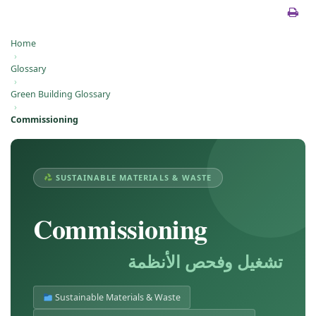
Home
›
Glossary
›
Green Building Glossary
›
Commissioning
SUSTAINABLE MATERIALS & WASTE
Commissioning
تشغيل وفحص الأنظمة
Sustainable Materials & Waste