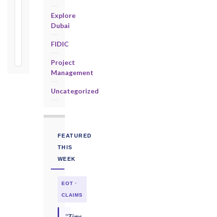
days
from
Explore
Taking-
Dubai
Over
FIDIC
Certificate
Project
Management
Uncategorized
FEATURED
THIS
WEEK
EOT ·
CLAIMS
"Time