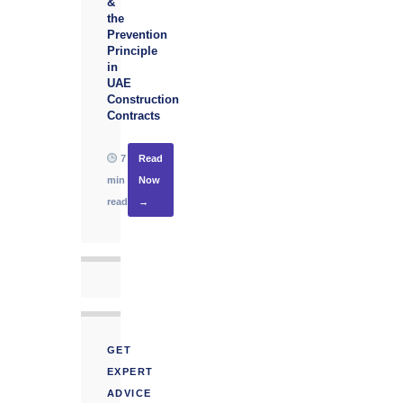
&
the
Prevention
Principle
in
UAE
Construction
Contracts
7
Read
min
Now
read
→
GET
EXPERT
ADVICE