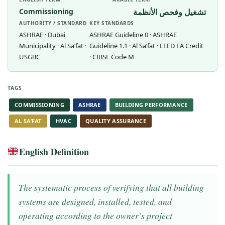
Commissioning
تشغيل وفحص الأنظمة
AUTHORITY / STANDARD
KEY STANDARDS
ASHRAE · Dubai
ASHRAE Guideline 0 · ASHRAE
Municipality · Al Sa’fat ·
Guideline 1.1 · Al Sa’fat · LEED EA Credit
USGBC
· CIBSE Code M
TAGS
COMMISSIONING
ASHRAE
BUILDING PERFORMANCE
AL SA’FAT
HVAC
QUALITY ASSURANCE
English Definition
The systematic process of verifying that all building
systems are designed, installed, tested, and
operating according to the owner’s project