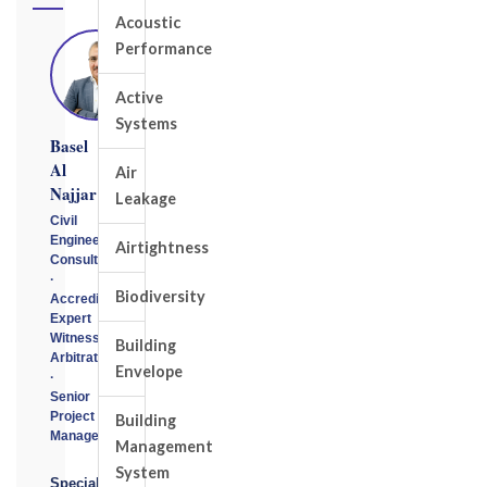
Acoustic
Performance
Active
Systems
Basel
Al
Air
Najjar
Leakage
Civil
Engineering
Airtightness
Consultant
·
Biodiversity
Accredited
Expert
Witness
Building
Arbitrator
Envelope
·
Senior
Project
Building
Manager
Management
System
Specialising