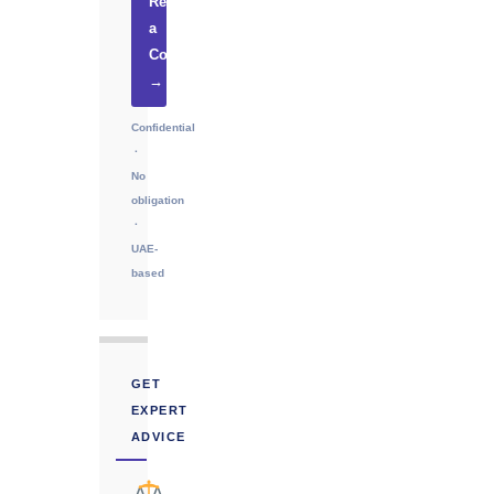
Request
a
Consultation
→
Confidential
·
No
obligation
·
UAE-
based
GET
EXPERT
ADVICE