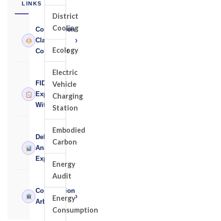
LINKS
District
Cooling
Construction
›
Claims
Ecology
Consultant
Electric
FIDIC
Vehicle
›
Expert
Charging
Witness
Station
Embodied
Delay
Carbon
›
Analysis
Expert
Energy
Audit
Construction
›
Energy
Arbitrator
Consumption