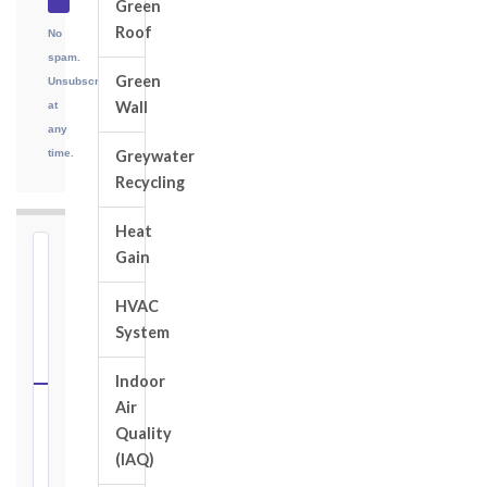
Green
Roof
No
spam.
Green
Unsubscribe
Wall
at
any
time.
Greywater
Recycling
Heat
Gain
⏱
FIDIC
HVAC
NOTICE
System
DEADLINE
CALCULATOR
Indoor
Air
Select
Quality
your
(IAQ)
contract