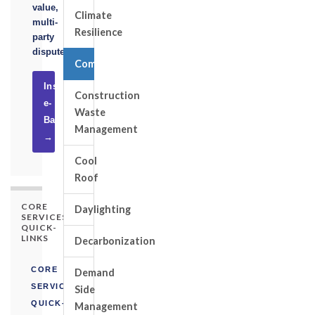
value,
Climate
multi-
Resilience
party
disputes.
Commissioning
Instruct
Construction
e-
Waste
Basel
Management
→
Cool
Roof
CORE
Daylighting
SERVICES
QUICK-
LINKS
Decarbonization
CORE
Demand
SERVICES
Side
QUICK-
Management