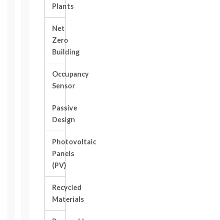
Plants
deadlines
will
Net
be
Zero
calculated
Building
instantly.
FIDIC
Occupancy
EDITION
Sensor
Passive
Design
CONTRACT
TYPE
Photovoltaic
Panels
(PV)
TRIGGER
EVENT
Recycled
/
Materials
CLAUSE