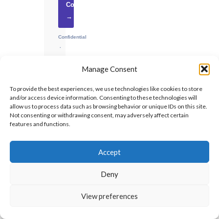
Consultation
→
Confidential
·
No
Manage Consent
obligation
·
To provide the best experiences, we use technologies like cookies to store
UAE-
and/or access device information. Consenting to these technologies will
based
allow us to process data such as browsing behavior or unique IDs on this site.
Not consenting or withdrawing consent, may adversely affect certain
features and functions.
Accept
RECENT
INSIGHTS
Deny
As-Built
Programme
View preferences
for Delay
Claims |
SCL