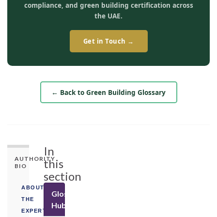
compliance, and green building certification across
the UAE.
Get in Touch →
← Back to Green Building Glossary
In
AUTHORITY
this
BIO
section
ABOUT
Glossary
THE
Hub
EXPERT