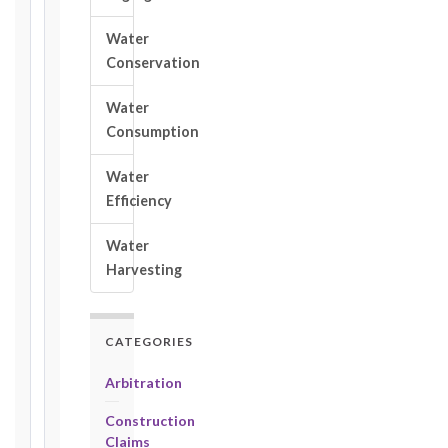
Notice:
28
Water
days
Conservation
·
Detailed
Claim:
Water
84
Consumption
days
Water
Unforeseeable
Efficiency
Conditions
(Cl. 4.12):
Water
Notice
Harvesting
as
soon
as
practicable
CATEGORIES
Defects
Arbitration
Notification
Period:
Construction
365
Claims