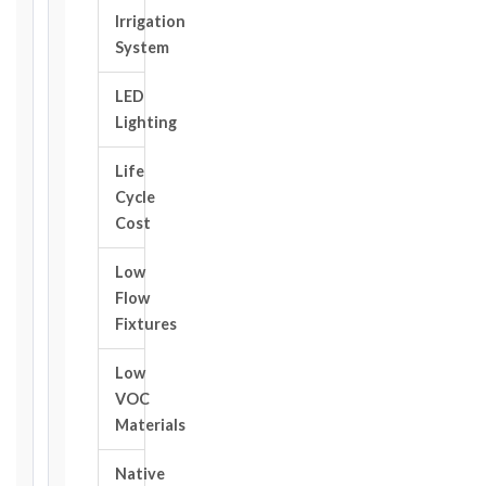
edition
Irrigation
and
System
book,
choose
LED
the
Lighting
relevant
clause,
Life
then
Cycle
enter
the
Cost
date
you
Low
became
Flow
aware
Fixtures
of
the
Low
triggering
VOC
event.
Materials
All
applicable
Native
notice