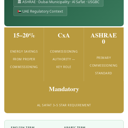
🏛 ASHRAE · Dubai Municipality · Al Sa’fat · USGBC
UAE Regulatory Context
15–20%
CxA
ASHRAE
0
ENERGY SAVINGS
COMMISSIONING
PRIMARY
FROM PROPER
AUTHORITY —
COMMISSIONING
COMMISSIONING
KEY ROLE
STANDARD
Mandatory
AL SA’FAT 3–5 STAR REQUIREMENT
ENGLISH TERM
ARABIC TERM