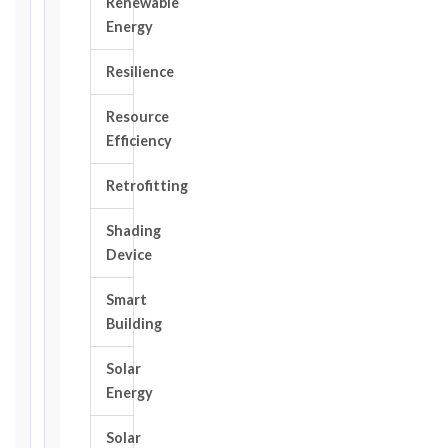
Renewable
Energy
DATE
OF
Resilience
AWARENESS
Resource
/
Efficiency
EVENT
OCCURRENCE
Retrofitting
Shading
The
Device
date
you
Smart
became
aware,
Building
or
should
Solar
have
Energy
become
aware,
Solar