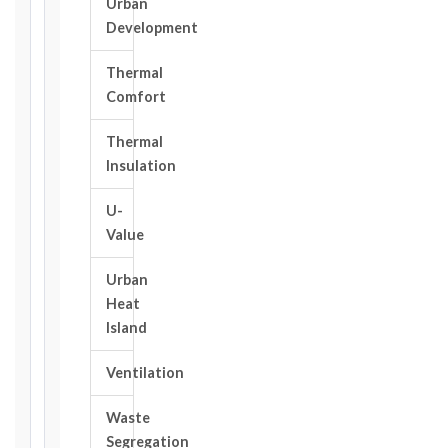
Urban
at
Development
a
Glance
Thermal
Comfort
1999
editions
—
Thermal
Cl. 20.1
Insulation
Notice:
28
U-
days
Value
·
Detailed
Urban
Claim:
Heat
42
Island
days
2017
Ventilation
editions
—
Waste
Cl. 20.2
Segregation