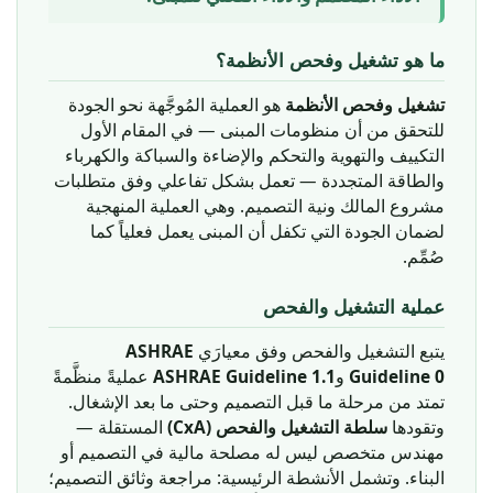
ما هو تشغيل وفحص الأنظمة؟
تشغيل وفحص الأنظمة
هو العملية المُوجَّهة نحو الجودة
للتحقق من أن منظومات المبنى — في المقام الأول
التكييف والتهوية والتحكم والإضاءة والسباكة والكهرباء
والطاقة المتجددة — تعمل بشكل تفاعلي وفق متطلبات
مشروع المالك ونية التصميم. وهي العملية المنهجية
لضمان الجودة التي تكفل أن المبنى يعمل فعلياً كما
صُمِّم.
عملية التشغيل والفحص
ASHRAE
يتبع التشغيل والفحص وفق معيارَي
عمليةً منظَّمةً
ASHRAE Guideline 1.1
و
Guideline 0
تمتد من مرحلة ما قبل التصميم وحتى ما بعد الإشغال.
وتقودها
سلطة التشغيل والفحص (CxA)
المستقلة —
مهندس متخصص ليس له مصلحة مالية في التصميم أو
البناء. وتشمل الأنشطة الرئيسية: مراجعة وثائق التصميم؛