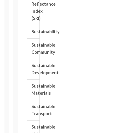
of
Reflectance
the
Index
event
(SRI)
giving
rise
Sustainability
to
the
Sustainable
claim
Community
or
notice
Sustainable
obligation.
Development
Sustainable
Calculate
Materials
Deadlines
→
Sustainable
Transport
Key
Notice
Sustainable
Periods