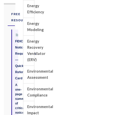
Energy
Efficiency
FREE
RESOURCE
Energy
Modeling
Energy
FIDIC
Recovery
Notice
Ventilator
Requirements
(ERV)
—
Quick
Environmental
Reference
Assessment
Card
A
Environmental
one-
page
Compliance
summary
of
Environmental
critical
Impact
notice