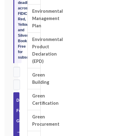
deadlines
across
Environmental
FIDIC
Management
Red,
Yellow,
Plan
and
Silver
Environmental
Books.
Product
Free
for
Declaration
subscribers.
(EPD)
Green
Building
Green
Download
Certification
Free
Green
Guide
Procurement
→