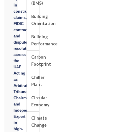
(BMS)
in
construction
Building
claims,
Orientation
FIDIC
contracts,
and
Building
dispute
Performance
resolution
across
Carbon
the
Footprint
UAE.
Acting
Chiller
as
Plant
Arbitrator,
Tribunal
Circular
Chairman,
and
Economy
Independent
Expert
Climate
in
Change
high-