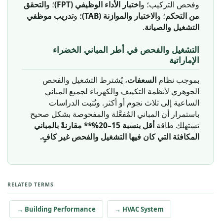
وفحص التركيب؛ و
اختبار الأداء الوظيفي (FPT)
؛ و
التحقق
من التحكم
؛ و
الاختبار والموازنة (TAB)
؛ و
تدريب موظفي
.
التشغيل والصيانة
التشغيل والفحص في أطر المباني الخضراء
الإماراتية
بموجب نظام
السعفات
، يُشترط التشغيل والفحص
الجوهري لأنظمة التكييف والكهرباء لجميع المباني
الساعية إلى ثلاث نجوم أو أكثر. وتُثبت الدراسات
باستمرار أن المباني المُفعَّلة والمفحوصة بشكل صحيح
تستهلك طاقة
أقل بنسبة 15–20%** مقارنةً بالمباني
المكافئة التي كان فيها التشغيل والفحص غير كافٍ.
RELATED TERMS
→ Building Performance
→ HVAC System