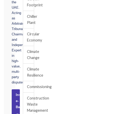
the
Footprint
UAE.
Acting
Chiller
as
Plant
Arbitrator,
Tribunal
Circular
Chairman,
and
Economy
Independent
Expert
Climate
in
Change
high-
value,
Climate
multi-
Resilience
party
disputes.
Commissioning
Instruct
Construction
e-
Waste
Basel
Management
→