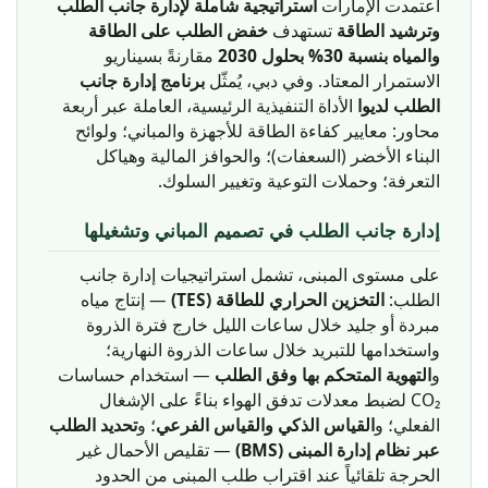
اعتمدت الإمارات
استراتيجية شاملة لإدارة جانب الطلب
وترشيد الطاقة
تستهدف
خفض الطلب على الطاقة
والمياه بنسبة 30% بحلول 2030
مقارنةً بسيناريو
الاستمرار المعتاد. وفي دبي، يُمثّل
برنامج إدارة جانب
الطلب لديوا
الأداة التنفيذية الرئيسية، العاملة عبر أربعة
محاور: معايير كفاءة الطاقة للأجهزة والمباني؛ ولوائح
البناء الأخضر (السعفات)؛ والحوافز المالية وهياكل
التعرفة؛ وحملات التوعية وتغيير السلوك.
إدارة جانب الطلب في تصميم المباني وتشغيلها
على مستوى المبنى، تشمل استراتيجيات إدارة جانب
الطلب:
التخزين الحراري للطاقة (TES)
— إنتاج مياه
مبردة أو جليد خلال ساعات الليل خارج فترة الذروة
واستخدامها للتبريد خلال ساعات الذروة النهارية؛
و
التهوية المتحكم بها وفق الطلب
— استخدام حساسات
CO₂ لضبط معدلات تدفق الهواء بناءً على الإشغال
الفعلي؛ و
القياس الذكي والقياس الفرعي
؛ و
تحديد الطلب
عبر نظام إدارة المبنى (BMS)
— تقليص الأحمال غير
الحرجة تلقائياً عند اقتراب طلب المبنى من الحدود