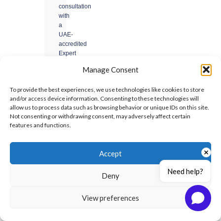
consultation
with
a
UAE-
accredited
Expert
Witness
Manage Consent
and
Arbitrator.
To provide the best experiences, we use technologies like cookies to store
and/or access device information. Consenting to these technologies will
Request
allow us to process data such as browsing behavior or unique IDs on this site.
Not consenting or withdrawing consent, may adversely affect certain
a
features and functions.
Consultation
→
Accept
Confidential
Need help?
·
Deny
No
obligation
View preferences
·
UAE-