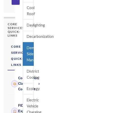
Cool
Roof
CORE
Daylighting
SERVICES
QUICK-
LINKS
Decarbonization
CORE
Demand
SERVICES
Side
QUICK-
Management
LINKS
District
Cooling
Construction
›
Claims
Ecology
Consultant
Electric
FIDIC
Vehicle
›
Expert
Charging