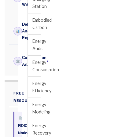
Witness
Station
Embodied
Delay
Carbon
›
Analysis
Expert
Energy
Audit
Construction
›
Energy
Arbitrator
Consumption
Energy
Efficiency
FREE
RESOURCE
Energy
Modeling
Energy
FIDIC
Recovery
Notice