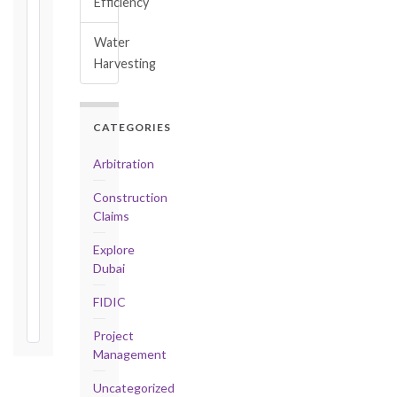
Efficiency
Conditions
(Cl. 4.12):
Water
Notice
Harvesting
as
soon
as
practicable
CATEGORIES
Defects
Arbitration
Notification
Period:
Construction
365
Claims
days
from
Explore
Taking-
Dubai
Over
FIDIC
Certificate
Project
Management
Uncategorized