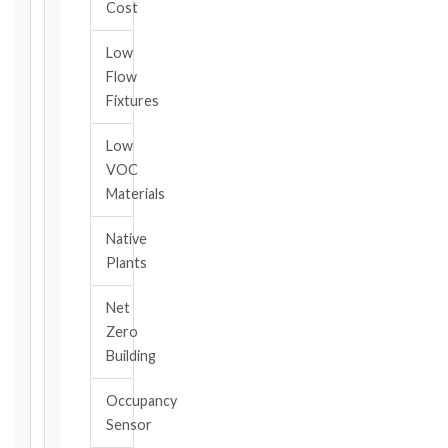
the
Cost
date
you
Low
became
Flow
aware
Fixtures
of
the
Low
triggering
VOC
event.
Materials
All
applicable
Native
notice
Plants
deadlines
will
Net
be
Zero
calculated
Building
instantly.
FIDIC
Occupancy
EDITION
Sensor