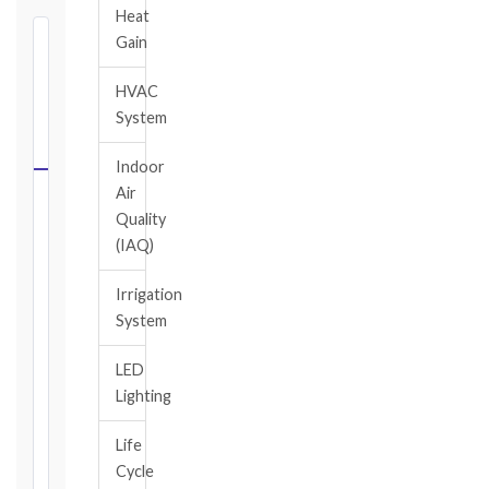
Heat
Gain
⏱
FIDIC
HVAC
NOTICE
System
DEADLINE
CALCULATOR
Indoor
Air
Select
Quality
your
(IAQ)
contract
edition
Irrigation
and
System
book,
choose
LED
the
Lighting
relevant
clause,
Life
then
Cycle
enter