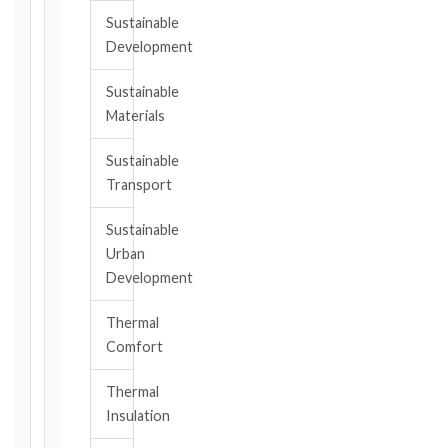
notice
Sustainable
obligation.
Development
Sustainable
Calculate
Materials
Deadlines
→
Sustainable
Transport
Key
Notice
Sustainable
Periods
Urban
at
Development
a
Glance
Thermal
Comfort
1999
editions
—
Thermal
Cl. 20.1
Insulation
Notice: