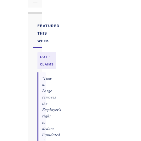
FEATURED
THIS
WEEK
EOT ·
CLAIMS
"Time
at
Large
removes
the
Employer's
right
to
deduct
liquidated