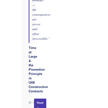
damages
—
the
consequences
are
severe
and
often
irreversible."
Time
at
Large
&
the
Prevention
Principle
in
UAE
Construction
Contracts
7
Read