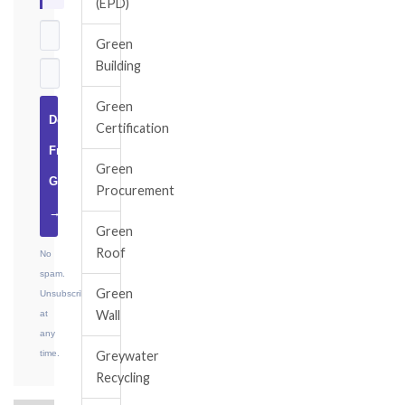
(EPD)
Green
Building
Green
Download
Certification
Free
Green
Guide
Procurement
→
Green
Roof
No
spam.
Green
Unsubscribe
Wall
at
any
time.
Greywater
Recycling