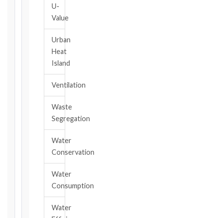
28
U-
days
Value
·
Detailed
Urban
Claim:
Heat
42
Island
days
2017
Ventilation
editions
—
Waste
Cl. 20.2
Segregation
Notice:
28
Water
days
Conservation
·
Detailed
Claim:
Water
84
Consumption
days
Water
Unforeseeable