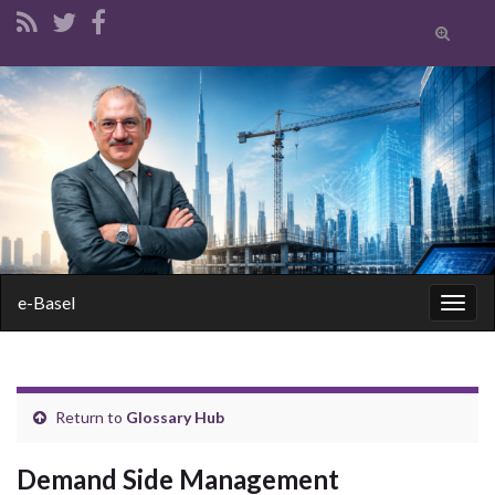
Toggle
search
form
Search for:
e-Basel
Togg
navig
Return to
Glossary Hub
Demand Side Management