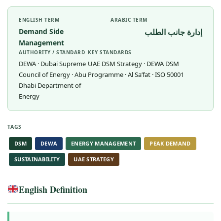
ENGLISH TERM
ARABIC TERM
Demand Side
إدارة جانب الطلب
Management
AUTHORITY / STANDARD
KEY STANDARDS
DEWA · Dubai Supreme
UAE DSM Strategy · DEWA DSM
Council of Energy · Abu
Programme · Al Sa’fat · ISO 50001
Dhabi Department of
Energy
TAGS
DSM
DEWA
ENERGY MANAGEMENT
PEAK DEMAND
SUSTAINABILITY
UAE STRATEGY
English Definition