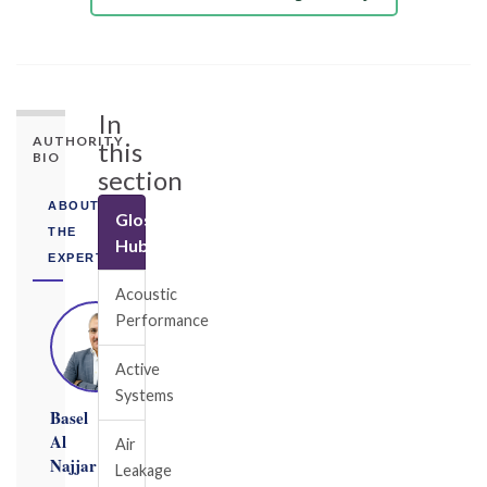
In
AUTHORITY
this
BIO
section
ABOUT
Glossary
THE
Hub
EXPERT
Acoustic
Performance
Active
Systems
Basel
Al
Air
Najjar
Leakage