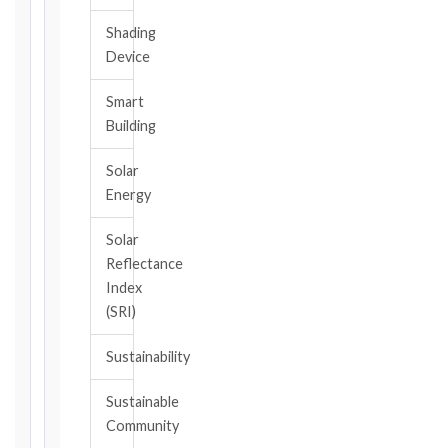
Shading
The
Device
date
you
Smart
became
aware,
Building
or
should
Solar
have
Energy
become
aware,
Solar
of
Reflectance
the
Index
event
(SRI)
giving
rise
Sustainability
to
the
Sustainable
claim
Community
or