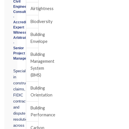
Civil
Engineering
Airtightness
Consultant
·
Biodiversity
Accredited
Expert
Witness
Building
Arbitrator
Envelope
·
Senior
Project
Building
Manager
Management
System
Specialising
(BMS)
in
construction
Building
claims,
Orientation
FIDIC
contracts,
and
Building
dispute
Performance
resolution
across
Carbon