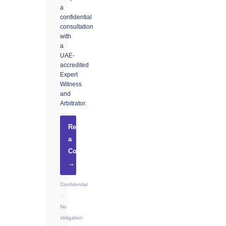
a
confidential
consultation
with
a
UAE-
accredited
Expert
Witness
and
Arbitrator.
Request
a
Consultation
→
Confidential
·
No
obligation