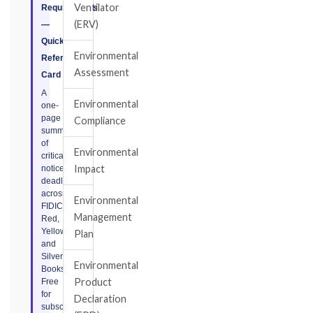
Ventilator
Requirements
(ERV)
—
Quick
Environmental
Reference
Assessment
Card
A
Environmental
one-
page
Compliance
summary
of
Environmental
critical
Impact
notice
deadlines
across
Environmental
FIDIC
Management
Red,
Yellow,
Plan
and
Silver
Environmental
Books.
Product
Free
for
Declaration
subscribers.