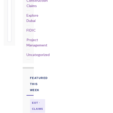
Construction
365
Claims
days
from
Explore
Taking-
Dubai
Over
FIDIC
Certificate
Project
Management
Uncategorized
FEATURED
THIS
WEEK
EOT ·
CLAIMS