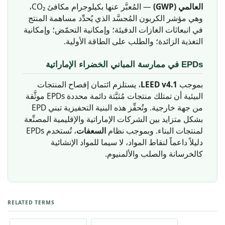
العالمي (GWP)
— المُعبَّر عنها بكيلوجرام مكافئ CO₂،
وهي مؤشر الكربون المُجسَّد الذي يُحدِّد مساهمة المنتج
في انبعاثات الغازات الدفيئة؛ وإمكانية التحمّض؛ وإمكانية
التغذية الزائدة؛ والطلب على الطاقة الأولية.
EPDs في ممارسة المباني الخضراء الإماراتية
، يستلزم ائتمان إفصاح المنتجات
LEED v4.1
بموجب
البيئية أن تمتلك منتجات مُثبَّتة دائمة محددة EPDs موثَّقة
من جهة خارجية. وتُحفِّز هذه البنية التحفيزية تبني EPD
بشكل متزايد بين الشركات الإماراتية والإقليمية المصنِّعة
لمنتجات البناء. وبموجب نظام
السعفات
، تُستخدم EPDs
دليلاً داعماً لنقاط المواد، لا سيما للمواد الإنشائية
كالخرسانة والصلب والألمنيوم.
RELATED TERMS