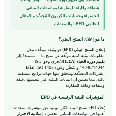
شفافة وقابلة للمقارنة لمواصفات المباني
الخضراء وحسابات الكربون المُجسَّد والامتثال
لنظامَي LEED والسعفات.
ما هو إعلان المنتج البيئي؟
إعلان المنتج البيئي (EPD)
هو وثيقة موحَّدة تنقل
معلومات بيئية كمية موثَّقة عن منتج ما — مستندةً إلى
تقييم دورة الحياة (LCA)
المُجرى وفق ISO
14040/14044 والمُعلَن وفق ISO 14025. تُعدِّها
الشركات المصنِّعة وتتحقق منها جهات برامج مستقلة
ثالثة، مما يضمن أن البيانات البيئية التي تتضمنها دقيقة
وشفافة وقابلة للمقارنة.
المؤشرات البيئية الرئيسية في EPD
يُحدِّد EPD لمنتج البناء الآثار البيئية عبر مؤشرات متعددة،
أهمها في مواصفات المباني الخضراء:
إمكانية الاحترار