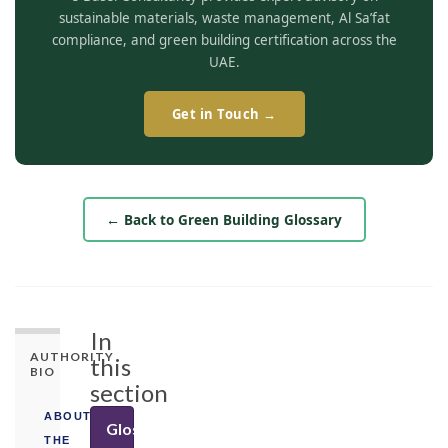
sustainable materials, waste management, Al Sa’fat
compliance, and green building certification across the
UAE.
Get in Touch →
← Back to Green Building Glossary
In
AUTHORITY
this
BIO
section
ABOUT
Glossary
THE