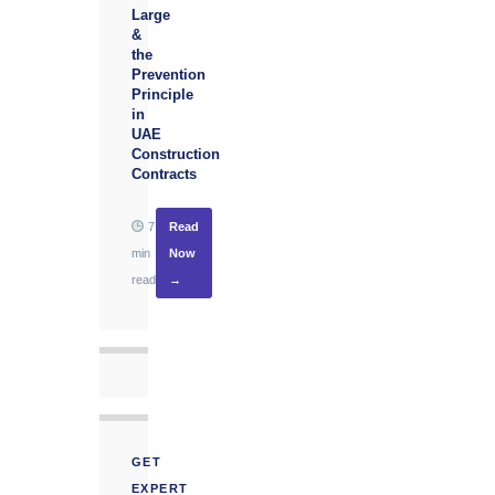
Large
&
the
Prevention
Principle
in
UAE
Construction
Contracts
7
Read
min
Now
read
→
GET
EXPERT