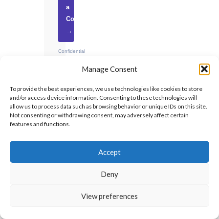
a
Consultation
→
Confidential
·
Manage Consent
No
obligation
To provide the best experiences, we use technologies like cookies to store
·
and/or access device information. Consenting to these technologies will
UAE-
allow us to process data such as browsing behavior or unique IDs on this site.
Not consenting or withdrawing consent, may adversely affect certain
based
features and functions.
Accept
RECENT
Deny
INSIGHTS
View preferences
As-Built
Programme
for Delay