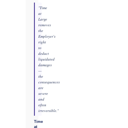
"Time
at
Large
removes
the
Employer's
right
to
deduct
liquidated
damages
—
the
consequences
are
severe
and
often
irreversible."
Time
at