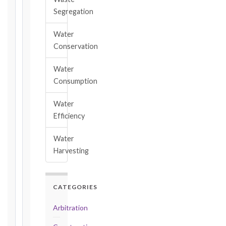
Cl. 20.2
Segregation
Notice:
28
Water
days
Conservation
·
Detailed
Claim:
Water
84
Consumption
days
Water
Unforeseeable
Efficiency
Conditions
(Cl. 4.12):
Water
Notice
Harvesting
as
soon
as
practicable
CATEGORIES
Defects
Arbitration
Notification
Period: