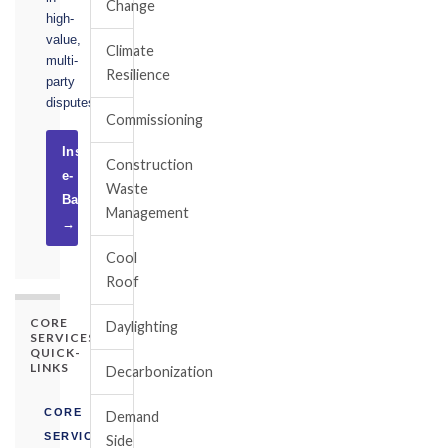
Change
high-
value,
Climate
multi-
Resilience
party
disputes.
Commissioning
Instruct
Construction
e-
Waste
Basel
Management
→
Cool
Roof
CORE
Daylighting
SERVICES
QUICK-
LINKS
Decarbonization
CORE
Demand
SERVICES
Side