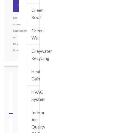
→
Green
Roof
No
spam.
Green
Unsubscribe
Wall
at
any
time.
Greywater
Recycling
Heat
Gain
⏱
FIDIC
HVAC
NOTICE
System
DEADLINE
CALCULATOR
Indoor
Air
Select
Quality
your