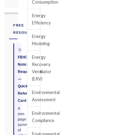
Consumption
Energy
Efficiency
FREE
RESOURCE
Energy
Modeling
Energy
FIDIC
Recovery
Notice
Ventilator
Requirements
(ERV)
—
Quick
Environmental
Reference
Assessment
Card
A
Environmental
one-
page
Compliance
summary
of
Environmental