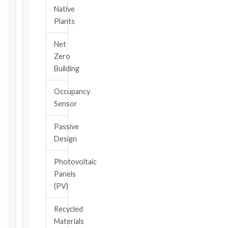
applicable
Native
notice
Plants
deadlines
will
Net
be
Zero
calculated
Building
instantly.
FIDIC
Occupancy
EDITION
Sensor
Passive
Design
CONTRACT
TYPE
Photovoltaic
Panels
(PV)
TRIGGER
EVENT
Recycled
/
Materials
CLAUSE