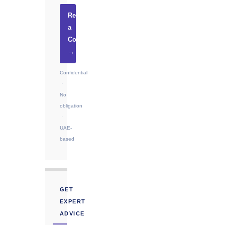
Request
a
Consultation
→
Confidential
·
No
obligation
·
UAE-
based
GET
EXPERT
ADVICE