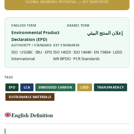
GLOBAL WARMING POTENTIAL — KEY INDICATOR
ENGLISH TERM
ARABIC TERM
Environmental Product
إعلان المنتج البيئي
Declaration (EPD)
AUTHORITY / STANDARD
KEY STANDARDS
ISO · USGBC · IBU · EPD
ISO 14025 · ISO 14040 · EN 15804 · LEED
International
MR BPDO · PCR Standards
TAGS
EPD
LCA
EMBODIED CARBON
LEED
TRANSPARENCY
SUSTAINABLE MATERIALS
English Definition