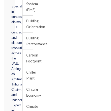
System
Specialising
(BMS)
in
construction
Building
claims,
Orientation
FIDIC
contracts,
and
Building
dispute
Performance
resolution
across
Carbon
the
Footprint
UAE.
Acting
Chiller
as
Plant
Arbitrator,
Tribunal
Circular
Chairman,
and
Economy
Independent
Expert
Climate
in