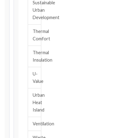
Notice
Sustainable
Periods
Urban
at
Development
a
Glance
Thermal
Comfort
1999
editions
—
Thermal
Cl. 20.1
Insulation
Notice:
28
U-
days
Value
·
Detailed
Urban
Claim:
Heat
42
Island
days
2017
Ventilation
editions
—
Waste