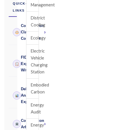
QUICK-
Management
LINKS
District
Cooling
Construction
›
Claims
Ecology
Consultant
Electric
FIDIC
Vehicle
›
Expert
Charging
Witness
Station
Embodied
Delay
Carbon
›
Analysis
Expert
Energy
Audit
Construction
›
Energy
Arbitrator