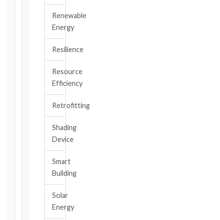
Renewable
Energy
DATE
OF
Resilience
AWARENESS
Resource
/
Efficiency
EVENT
OCCURRENCE
Retrofitting
Shading
The
Device
date
you
Smart
became
aware,
Building
or
should
Solar
have
Energy
become