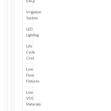
(IAQ)
contract
edition
Irrigation
and
System
book,
choose
LED
the
Lighting
relevant
clause,
Life
then
Cycle
enter
the
Cost
date
you
Low
became
Flow
aware
Fixtures
of
the
Low
triggering
VOC
event.
Materials
All