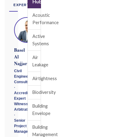
Hub
EXPERT
Acoustic
Performance
Active
Systems
Basel
Al
Air
Najjar
Leakage
Civil
Engineering
Airtightness
Consultant
·
Biodiversity
Accredited
Expert
Witness
Building
Arbitrator
Envelope
·
Senior
Project
Building
Manager
Management