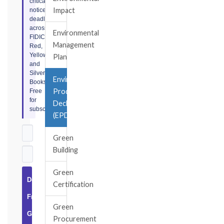
critical
Impact
notice
deadlines
across
Environmental
FIDIC
Management
Red,
Yellow,
Plan
and
Silver
Environmental
Books.
Product
Free
for
Declaration
subscribers.
(EPD)
Green
Building
Green
Download
Certification
Free
Green
Guide
Procurement