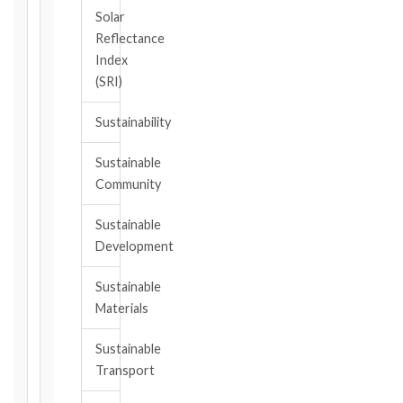
aware,
Solar
of
Reflectance
the
Index
event
(SRI)
giving
rise
Sustainability
to
the
Sustainable
claim
Community
or
notice
Sustainable
obligation.
Development
Sustainable
Calculate
Materials
Deadlines
→
Sustainable
Transport
Key