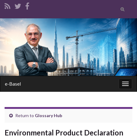
Toggle
search
form
Search for:
e-Basel
Togg
navig
Return to
Glossary Hub
Environmental Product Declaration