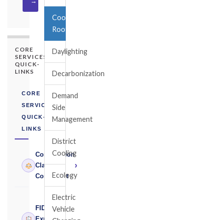
→
Cool
Roof
CORE
Daylighting
SERVICES
QUICK-
LINKS
Decarbonization
CORE
Demand
SERVICES
Side
QUICK-
Management
LINKS
District
Cooling
Construction
›
Claims
Ecology
Consultant
Electric
FIDIC
Vehicle
›
Expert