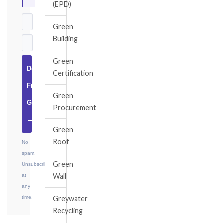
(EPD)
Green
Building
Green
Download
Certification
Free
Green
Guide
Procurement
→
Green
Roof
No
spam.
Green
Unsubscribe
Wall
at
any
time.
Greywater
Recycling