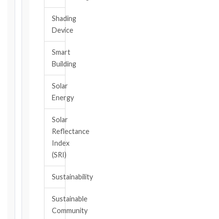
Shading
The
Device
date
you
Smart
became
aware,
Building
or
should
Solar
have
Energy
become
aware,
Solar
of
Reflectance
the
Index
event
(SRI)
giving
rise
Sustainability
to
the
Sustainable
claim
Community
or