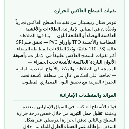
تقنيات السطح العاكس للحرارة
تتوفر فئتان رئيسيتان من تقنيات السطح العاكس تجارياً
وتُحدَّدان في المباني الإماراتية.
الطلاءات والأغشية
العاكسة البيضاء أو الفاتحة اللون
— بما فيها الطلاءات
المطاطة والأغشية TPO وأوراق PVC — تحقق قيم SRI
عالية (78–110 عادةً). وتُعدّ الطلاءات المطاطة البيضاء
أكثر تقنيات السطح العاكس تطبيقاً في الإمارات. و
أصبغة
—
‘الألوان الباردة’ العاكسة للأشعة تحت الحمراء
المدمجة في الطلاءات والبلاط والألواح المعدنية الملونة
— تحافظ على انعكاس عالٍ في منطقة الأشعة تحت
الحمراء القريبة مع تحقيق اللون المعماري المطلوب.
الفوائد والمتطلبات الإماراتية
فوائد الأسطح العاكسة في السياق الإماراتي متعددة
ومثبتة:
تقليل حمل التبريد
من خلال خفض درجة حرارة
السطح وبالتالي تدفق الحرارة التوصيلي عبر هيكل
السقف؛ و
إطالة عمر الغشاء العازل للماء
من خلال