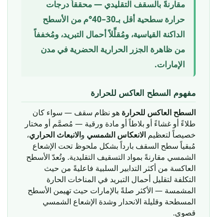
مقارنةً بالسقف التقليدي — محققاً درجات
حرارة سطحية أقل بـ30–40°م من الأسطح
الداكنة القياسية، ومُقلِّلاً أحمال التبريد، ومُخففاً
من ظاهرة الجزر الحرارية الحضرية في مدن
الإمارات.
مفهوم السطح العاكس للحرارة
السطح العاكس للحرارة
هو نظام سقف — سواء كان
طلاءً أو غشاءً أو بلاطاً أو مادة ورقية — مُصمَّم أو مختار
،
الانبعاث الحراري
و
الانعكاس الشمسي
خصيصاً لتعظيم
مُبقياً سطح السقف بارداً بشكل ملحوظ تحت الإشعاع
الشمسي مقارنةً بمواد التسقيف التقليدية. وتُعدّ الأسطح
العاكسة من أكثر التدابير السلبية فاعليةً من حيث
التكلفة لتقليل أحمال التبريد في المناخات الحارة
المشمسة — الأكثر صلةً بالإمارات حيث تهيمن الأسطح
المسطحة وقليلة الانحدار وشدة الإشعاع الشمسي
قصوى.