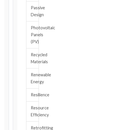
Passive
Design
CONTRACT
TYPE
Photovoltaic
Panels
(PV)
TRIGGER
EVENT
Recycled
/
Materials
CLAUSE
Renewable
Energy
DATE
OF
Resilience
AWARENESS
Resource
/
Efficiency
EVENT
OCCURRENCE
Retrofitting