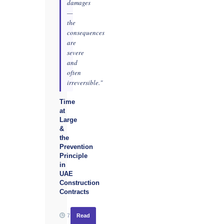
damages
—
the
consequences
are
severe
and
often
irreversible."
Time
at
Large
&
the
Prevention
Principle
in
UAE
Construction
Contracts
7
Read