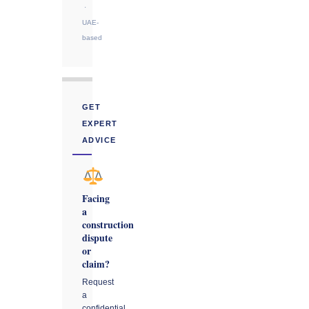
·
UAE-
based
GET
EXPERT
ADVICE
Facing
a
construction
dispute
or
claim?
Request
a
confidential