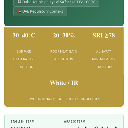
🏛 Dubai Municipality · Al Sa’fat · US EPA · CRRC
UAE Regulatory Context
30–40°C
20–30%
SRI ≥78
SURFACE
ROOF HEAT GAIN
AL SA’FAT
TEMPERATURE
REDUCTION
MINIMUM FOR
REDUCTION
LOW-SLOPE
White / IR
TWO DOMINANT COOL ROOF TECHNOLOGIES
ENGLISH TERM
ARABIC TERM