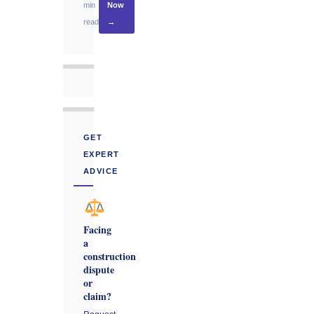
min
Now
read
→
GET
EXPERT
ADVICE
Facing
a
construction
dispute
or
claim?