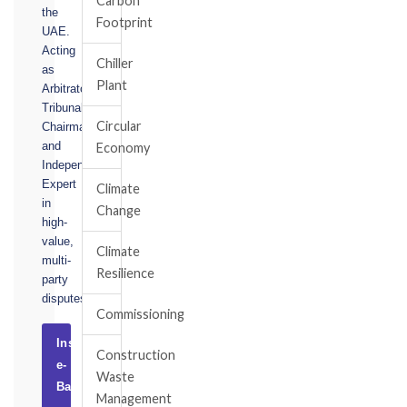
Carbon
the
Footprint
UAE.
Acting
Chiller
as
Plant
Arbitrator,
Tribunal
Circular
Chairman,
and
Economy
Independent
Expert
Climate
in
Change
high-
value,
Climate
multi-
Resilience
party
disputes.
Commissioning
Instruct
Construction
e-
Waste
Basel
Management