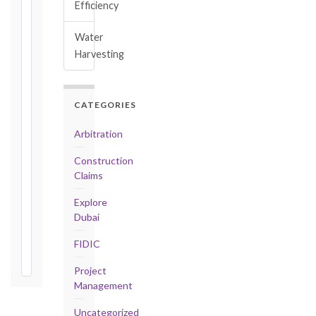
Efficiency
Conditions
(Cl. 4.12):
Water
Notice
Harvesting
as
soon
as
practicable
CATEGORIES
Defects
Arbitration
Notification
Period:
Construction
365
Claims
days
from
Explore
Taking-
Dubai
Over
FIDIC
Certificate
Project
Management
Uncategorized