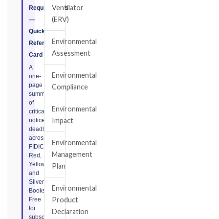
Ventilator
Requirements
(ERV)
—
Quick
Environmental
Reference
Assessment
Card
A
Environmental
one-
page
Compliance
summary
of
Environmental
critical
Impact
notice
deadlines
across
Environmental
FIDIC
Management
Red,
Yellow,
Plan
and
Silver
Environmental
Books.
Product
Free
for
Declaration
subscribers.