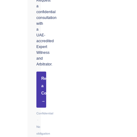
Request
a
confidential
consultation
with
a
UAE-
accredited
Expert
Witness
and
Arbitrator.
Request
a
Consultation
→
Confidential
·
No
obligation