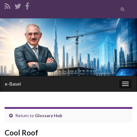
Toggle
search
form
Search for:
e-Basel
Togg
navig
Return to
Glossary Hub
Cool Roof