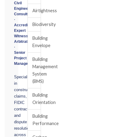
Civil
Engineering
Airtightness
Consultant
·
Biodiversity
Accredited
Expert
Witness
Building
Arbitrator
Envelope
·
Senior
Project
Building
Manager
Management
System
Specialising
(BMS)
in
construction
Building
claims,
Orientation
FIDIC
contracts,
and
Building
dispute
Performance
resolution
across