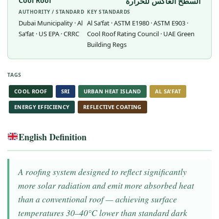
Cool Roof
السطح العاكس للحرارة
AUTHORITY / STANDARD
KEY STANDARDS
Dubai Municipality · Al
Al Sa’fat · ASTM E1980 · ASTM E903 ·
Sa’fat · US EPA · CRRC
Cool Roof Rating Council · UAE Green
Building Regs
TAGS
COOL ROOF
SRI
URBAN HEAT ISLAND
AL SA’FAT
ENERGY EFFICIENCY
REFLECTIVE COATING
English Definition
A roofing system designed to reflect significantly
more solar radiation and emit more absorbed heat
than a conventional roof — achieving surface
temperatures 30–40°C lower than standard dark