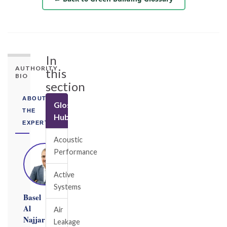
In
AUTHORITY
this
BIO
section
ABOUT
Glossary
THE
Hub
EXPERT
Acoustic
Performance
Active
Systems
Basel
Al
Air
Najjar
Leakage