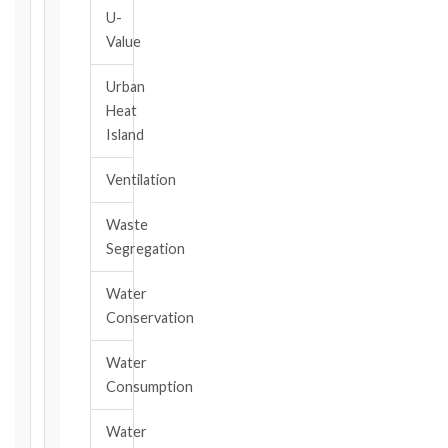
28
U-
days
Value
·
Detailed
Urban
Claim:
Heat
42
Island
days
2017
Ventilation
editions
—
Waste
Cl. 20.2
Segregation
Notice:
28
Water
days
Conservation
·
Detailed
Claim:
Water
84
Consumption
days
Water
Unforeseeable