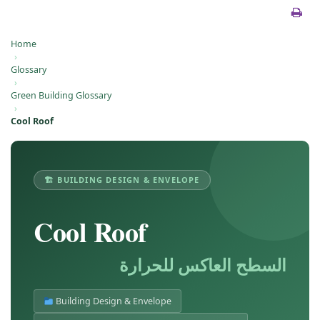
Home
›
Glossary
›
Green Building Glossary
›
Cool Roof
🏗 BUILDING DESIGN & ENVELOPE
Cool Roof
السطح العاكس للحرارة
Building Design & Envelope