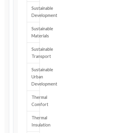
notice
Sustainable
obligation.
Development
Sustainable
Calculate
Materials
Deadlines
→
Sustainable
Transport
Key
Notice
Sustainable
Periods
Urban
at
Development
a
Glance
Thermal
Comfort
1999
editions
—
Thermal
Cl. 20.1
Insulation
Notice: