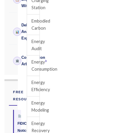
Charging
Witness
Station
Embodied
Delay
Carbon
›
Analysis
Expert
Energy
Audit
Construction
›
Energy
Arbitrator
Consumption
Energy
Efficiency
FREE
RESOURCE
Energy
Modeling
Energy
FIDIC
Recovery
Notice