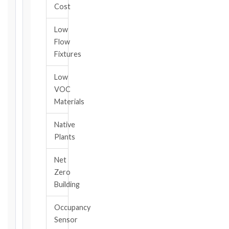
the
Cost
date
you
Low
became
Flow
aware
Fixtures
of
the
Low
triggering
VOC
event.
Materials
All
applicable
Native
notice
Plants
deadlines
will
Net
be
Zero
calculated
Building
instantly.
FIDIC
Occupancy
EDITION
Sensor