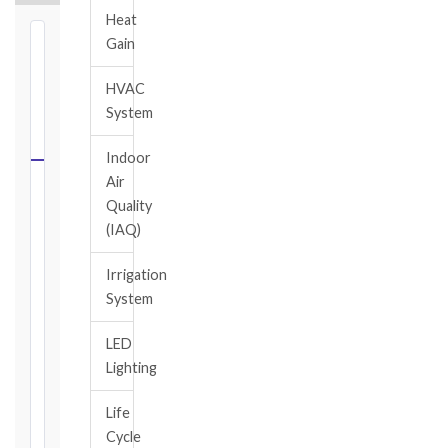
Heat
Gain
⏱
FIDIC
HVAC
NOTICE
System
DEADLINE
CALCULATOR
Indoor
Air
Select
Quality
your
(IAQ)
contract
edition
Irrigation
and
System
book,
choose
LED
the
Lighting
relevant
clause,
Life
then
Cycle
enter