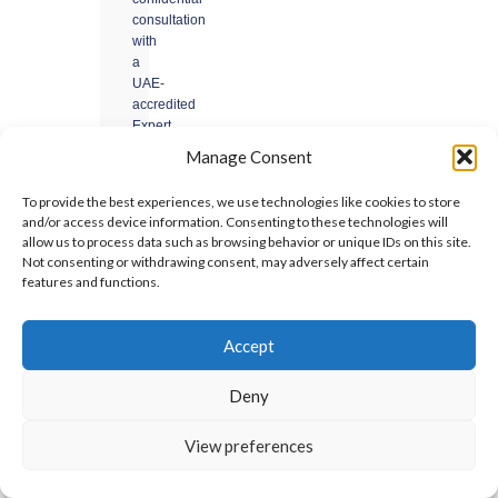
consultation
with
a
UAE-
accredited
Expert
Witness
Manage Consent
and
Arbitrator.
To provide the best experiences, we use technologies like cookies to store
and/or access device information. Consenting to these technologies will
Request
allow us to process data such as browsing behavior or unique IDs on this site.
Not consenting or withdrawing consent, may adversely affect certain
a
features and functions.
Consultation
→
Accept
Confidential
Deny
·
No
obligation
View preferences
·
UAE-