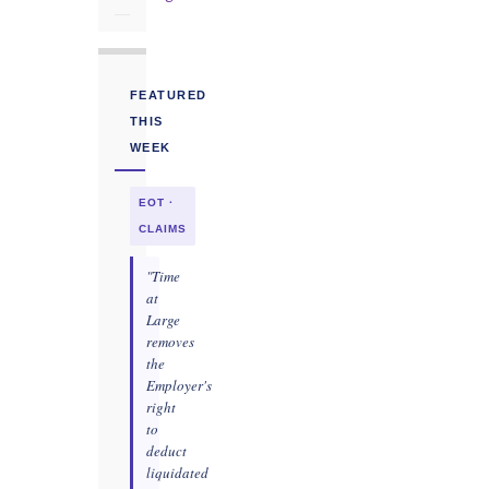
FEATURED
THIS
WEEK
EOT ·
CLAIMS
"Time
at
Large
removes
the
Employer's
right
to
deduct
liquidated