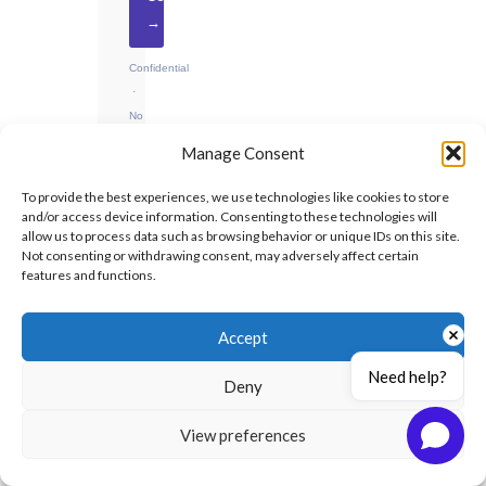
→
Confidential
·
No
obligation
Manage Consent
·
UAE-
To provide the best experiences, we use technologies like cookies to store
based
and/or access device information. Consenting to these technologies will
allow us to process data such as browsing behavior or unique IDs on this site.
Not consenting or withdrawing consent, may adversely affect certain
features and functions.
RECENT
Accept
INSIGHTS
Need help?
Deny
As-Built
Programme
for Delay
View preferences
Claims |
SCL
Protocol