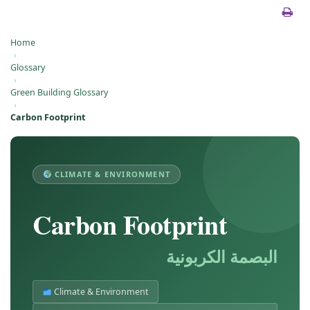
Home
›
Glossary
›
Green Building Glossary
›
Carbon Footprint
CLIMATE & ENVIRONMENT
Carbon Footprint
البصمة الكربونية
Climate & Environment