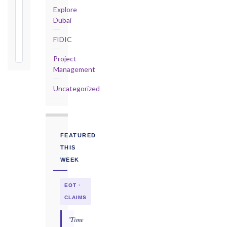
from
Explore
Taking-
Dubai
Over
FIDIC
Certificate
Project
Management
Uncategorized
FEATURED
THIS
WEEK
EOT ·
CLAIMS
"Time