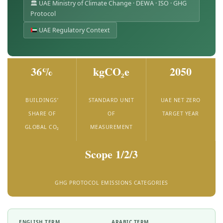
🏛 UAE Ministry of Climate Change · DEWA · ISO · GHG
Protocol
UAE Regulatory Context
36%
kgCO₂e
2050
BUILDINGS’
STANDARD UNIT
UAE NET ZERO
SHARE OF
OF
TARGET YEAR
GLOBAL CO₂
MEASUREMENT
Scope 1/2/3
GHG PROTOCOL EMISSIONS CATEGORIES
ENGLISH TERM
ARABIC TERM