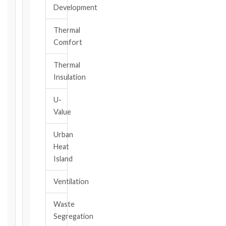
at
Development
a
Glance
Thermal
Comfort
1999
editions
—
Thermal
Cl. 20.1
Insulation
Notice:
28
U-
days
Value
·
Detailed
Urban
Claim:
Heat
42
Island
days
2017
Ventilation
editions
—
Waste
Cl. 20.2
Segregation
Notice: