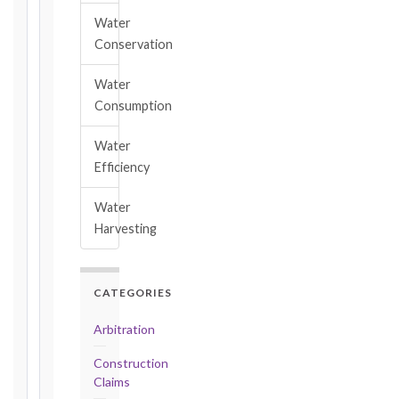
28
Water
days
Conservation
·
Detailed
Claim:
Water
84
Consumption
days
Water
Unforeseeable
Efficiency
Conditions
(Cl. 4.12):
Water
Notice
Harvesting
as
soon
as
practicable
CATEGORIES
Defects
Arbitration
Notification
Period:
Construction
365
Claims
days