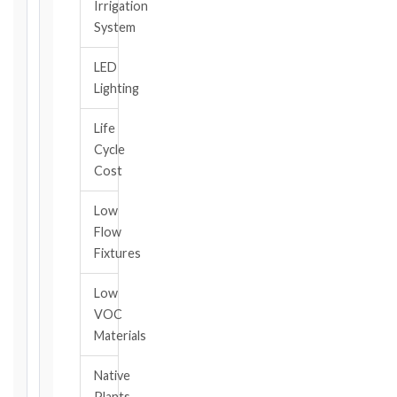
Irrigation
and
System
book,
choose
LED
the
Lighting
relevant
clause,
Life
then
Cycle
enter
the
Cost
date
you
Low
became
Flow
aware
Fixtures
of
the
Low
triggering
VOC
event.
Materials
All
applicable
Native
notice
Plants