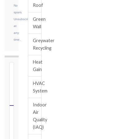
Roof
No
spam.
Green
Unsubscribe
Wall
at
any
time.
Greywater
Recycling
Heat
Gain
⏱
FIDIC
HVAC
NOTICE
System
DEADLINE
CALCULATOR
Indoor
Air
Select
Quality
your
(IAQ)
contract
edition