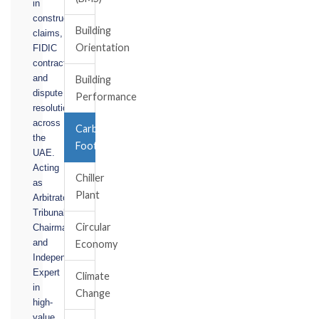
in
construction
Building
claims,
Orientation
FIDIC
contracts,
and
Building
dispute
Performance
resolution
across
Carbon
the
Footprint
UAE.
Acting
Chiller
as
Plant
Arbitrator,
Tribunal
Circular
Chairman,
and
Economy
Independent
Expert
Climate
in
Change
high-
value,