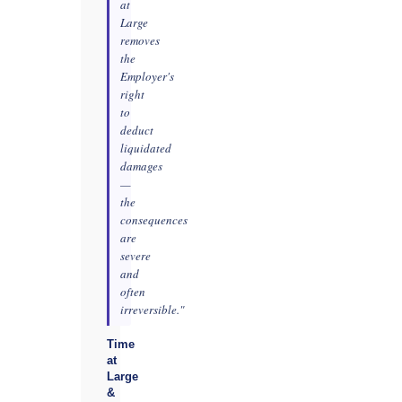
at
Large
removes
the
Employer's
right
to
deduct
liquidated
damages
—
the
consequences
are
severe
and
often
irreversible."
Time
at
Large
&