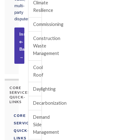
Climate
multi-
Resilience
party
disputes.
Commissioning
Instruct
Construction
e-
Waste
Basel
Management
→
Cool
Roof
CORE
Daylighting
SERVICES
QUICK-
LINKS
Decarbonization
CORE
Demand
SERVICES
Side
QUICK-
Management
LINKS