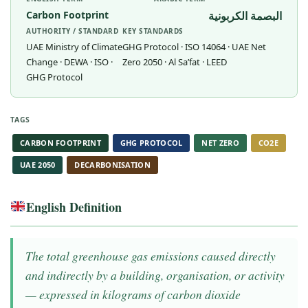
Carbon Footprint
البصمة الكربونية
AUTHORITY / STANDARD
KEY STANDARDS
UAE Ministry of Climate
GHG Protocol · ISO 14064 · UAE Net
Change · DEWA · ISO ·
Zero 2050 · Al Sa’fat · LEED
GHG Protocol
TAGS
CARBON FOOTPRINT
GHG PROTOCOL
NET ZERO
CO2E
UAE 2050
DECARBONISATION
English Definition
The total greenhouse gas emissions caused directly
and indirectly by a building, organisation, or activity
— expressed in kilograms of carbon dioxide