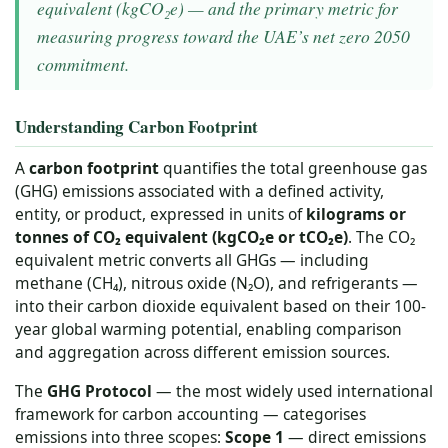
equivalent (kgCO₂e) — and the primary metric for
measuring progress toward the UAE’s net zero 2050
commitment.
Understanding Carbon Footprint
A
carbon footprint
quantifies the total greenhouse gas
(GHG) emissions associated with a defined activity,
entity, or product, expressed in units of
kilograms or
tonnes of CO₂ equivalent (kgCO₂e or tCO₂e)
. The CO₂
equivalent metric converts all GHGs — including
methane (CH₄), nitrous oxide (N₂O), and refrigerants —
into their carbon dioxide equivalent based on their 100-
year global warming potential, enabling comparison
and aggregation across different emission sources.
The
GHG Protocol
— the most widely used international
framework for carbon accounting — categorises
emissions into three scopes:
Scope 1
— direct emissions