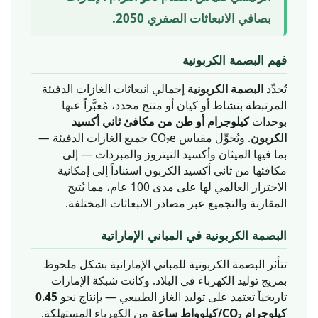
بصافي الانبعاثات الصفري 2050.
فهم البصمة الكربونية
تُحدِّد
البصمة الكربونية
إجمالي انبعاثات الغازات الدفيئة
المرتبطة بنشاط أو كيان أو منتج محدد، مُعبَّراً عنها
بوحدات
كيلوجرام أو طن من مكافئ ثاني أكسيد
الكربون
. ويُحوِّل مقياس CO₂e جميع الغازات الدفيئة —
بما فيها الميثان وأكسيد النيتروز والمبردات — إلى
مكافئها من ثاني أكسيد الكربون استناداً إلى إمكانية
الاحترار العالمي لها على مدى 100 عام، مما يُتيح
المقارنة والتجميع عبر مصادر الانبعاثات المختلفة.
البصمة الكربونية في المباني الإماراتية
تتأثر البصمة الكربونية للمباني الإماراتية بشكل ملحوظ
بمزيج توليد الكهرباء في البلاد. وكانت شبكة الإمارات
0.45
تاريخياً تعتمد على توليد الغاز الطبيعي — بإنتاج نحو
كيلوجرام CO₂/كيلوواط ساعة
من الكهرباء المستهلكة.