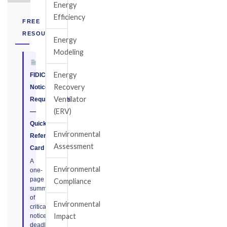
Energy
Efficiency
FREE
RESOURCE
Energy
Modeling
Energy
FIDIC
Recovery
Notice
Ventilator
Requirements
(ERV)
—
Quick
Environmental
Reference
Assessment
Card
A
Environmental
one-
page
Compliance
summary
of
Environmental
critical
Impact
notice
deadlines