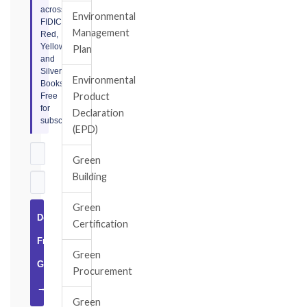
across
Environmental
FIDIC
Management
Red,
Yellow,
Plan
and
Silver
Environmental
Books.
Product
Free
for
Declaration
subscribers.
(EPD)
Green
Building
Green
Download
Certification
Free
Green
Guide
Procurement
→
Green