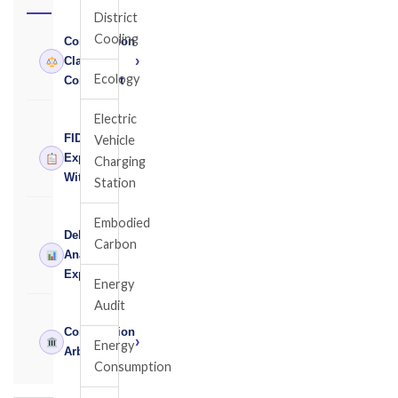
District
Cooling
Construction
›
Claims
Ecology
Consultant
Electric
FIDIC
Vehicle
›
Expert
Charging
Witness
Station
Embodied
Delay
Carbon
›
Analysis
Expert
Energy
Audit
Construction
›
Energy
Arbitrator
Consumption