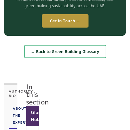
green building sustainability across the UAE.
Get in Touch →
← Back to Green Building Glossary
In
AUTHORITY
this
BIO
section
ABOUT
Glossary
THE
Hub
EXPERT