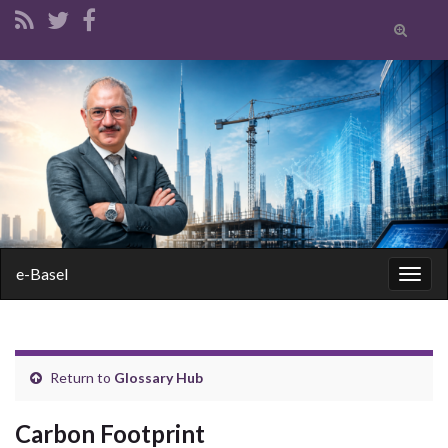
Toggle
search
form
Search for:
e-Basel
Togg
navig
Return to
Glossary Hub
Carbon Footprint