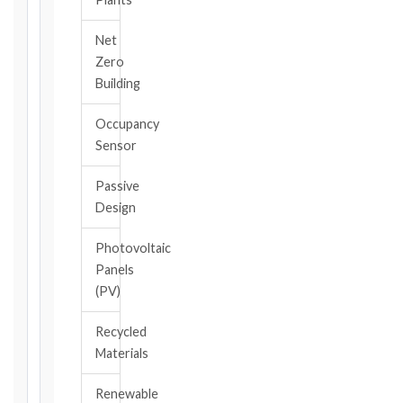
deadlines
will
Net
be
Zero
calculated
Building
instantly.
FIDIC
Occupancy
EDITION
Sensor
Passive
Design
CONTRACT
TYPE
Photovoltaic
Panels
(PV)
TRIGGER
EVENT
Recycled
/
Materials
CLAUSE
Renewable