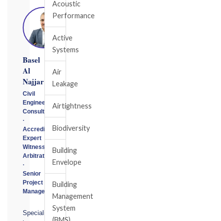
Acoustic
Performance
Active
Systems
Basel
Al
Air
Najjar
Leakage
Civil
Engineering
Airtightness
Consultant
·
Biodiversity
Accredited
Expert
Witness
Building
Arbitrator
Envelope
·
Senior
Project
Building
Manager
Management
System
Specialising
(BMS)