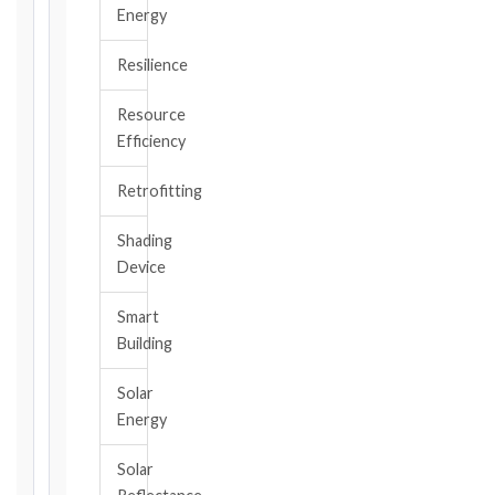
Energy
DATE
OF
Resilience
AWARENESS
Resource
/
Efficiency
EVENT
OCCURRENCE
Retrofitting
Shading
The
Device
date
you
Smart
became
aware,
Building
or
should
Solar
have
Energy
become
aware,
Solar
of