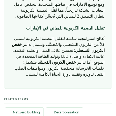
ومع توسع الإمارات في طاقتها المتجددة، ينخفض عامل
انبعاثات الشبكة تدريجياً، مما يُقلِّل البصمة الكربونية
لنطاق التطبيق 2 للمباني التي تُحسِّن كفاءتها الطاقوية.
تقليل البصمة الكربونية للمباني في الإمارات
تُعالج استراتيجية شاملة لتقليل البصمة الكربونية للمبنى
كلاً من الكربون التشغيلي والمُجسَّد. وتشمل تدابير
خفض
الكربون التشغيلي
: تحسين غلاف المبنى وأنظمة التكييف
عالية الكفاءة وإضاءة LED وتوليد الطاقة المتجددة في
الموقع. أما تدابير
خفض الكربون المُجسَّد
فتشمل:
خلطات الخرسانة منخفضة الكربون ومواصفات الصلب
المُعاد تدويره وتقييم دورة الحياة الكاملة للمبنى.
RELATED TERMS
→ Net Zero Building
→ Decarbonization