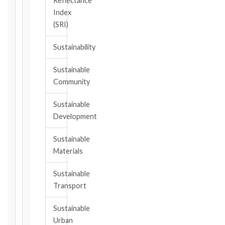
Reflectance
the
Index
event
(SRI)
giving
rise
Sustainability
to
the
Sustainable
claim
Community
or
notice
Sustainable
obligation.
Development
Sustainable
Calculate
Materials
Deadlines
→
Sustainable
Transport
Key
Notice
Sustainable
Periods
Urban