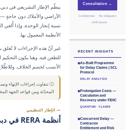
Consultation →
ينظّم الإطار التشريعي في دبي إ
الأراضي والأملاك دون حاجةٍ 
Confidential · No obligation
· UAE-based
نسبة إنجاز الوحدة. وإذا أُلغي
الأنظمة المعمول بها.
غير أنّ هذه الإجراءات لا تُغلق ب
RECENT INSIGHTS
للطعن فيه. وهنا يكون التحكيم ا
As-Built Programme
الأنسب لحسم الخلاف. وللاطّلاع
for Delay Claims | SCL
Protocol
DELAY ANALYSIS
ⓘ تتفاوت إجراءات الإنهاء ون
المحدّثة ومن قواعد الجهة الم
Prolongation Costs —
Calculation and
Recovery under FIDIC
QUANTUM · CLAIMS
— الإطار التنظيمي
أنظمة RERA في دبي وعجمان
Concurrent Delay —
Contractor
Entitlement and Risk