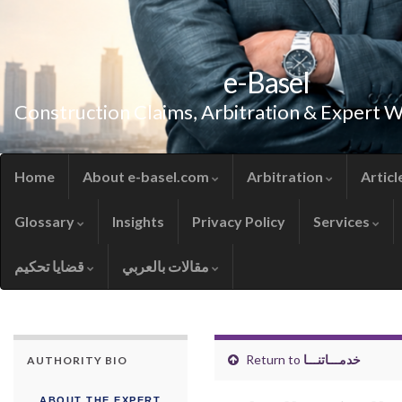
e-Basel
Construction Claims, Arbitration & Expert 
Home
About e-basel.com
Arbitration
Articl
Glossary
Insights
Privacy Policy
Services
مقالات بالعربي
قضايا تحكيم
خدمـــاتنـــا
Return to
AUTHORITY BIO
ABOUT THE EXPERT