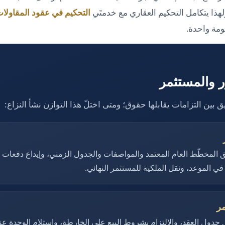
لهذا يتكامل التحكيم العقاري مع خدمتَي
التحكيم في عقود المقاولا
ة واحدة.
ّر والمستثمر
 بين التزامات يقابلها حقوق؛ ومتى اختلّ هذا التوازن نشأ النزاع:
 المخطّط العام المعتمد والمواصفات والجدول الزمني، وإيداع دفعات
ي الموعد، ونقل الملكية للمستثمر النهائي.
مر
جدول العقد، والالتزام بشروط البيع على الخارطة، واستلام الوحدة عند