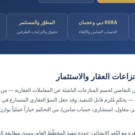
RERA دبي وعجمان
المطوّر والمستثمر
الحساب الضامن والإلغاء
حقوق والتزامات الطرفين
زاعات العقار والاستثمار
ن التقاضي لحسم المنازعات الناشئة عن المعاملات العقارية — من ا
— بحكمٍ مُلزم قابل للتنفيذ. وقد جعل النموّ العقاري المتسارع في 
، مقاول، استشاري، حساب ضامن)، من التحكيم خياراً عملياً يوازن 
ره مع البُعد الإنشائي: جودة تنفيذ المخطّط العام، ومدى مطابقة ال