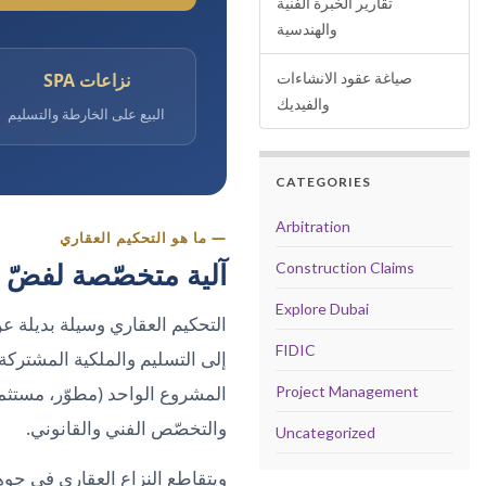
تقارير الخبرة الفنية
والهندسية
صياغة عقود الانشاءات
نزاعات SPA
والفيديك
البيع على الخارطة والتسليم
CATEGORIES
Arbitration
— ما هو التحكيم العقاري
آلية متخصّصة لفضّ ن
Construction Claims
Explore Dubai
التحكيم العقاري وسيلة بديلة ع
FIDIC
إلى التسليم والملكية المشتركة 
المشروع الواحد (مطوّر، مستثمر
Project Management
والتخصّص الفني والقانوني.
Uncategorized
ويتقاطع النزاع العقاري في جوه