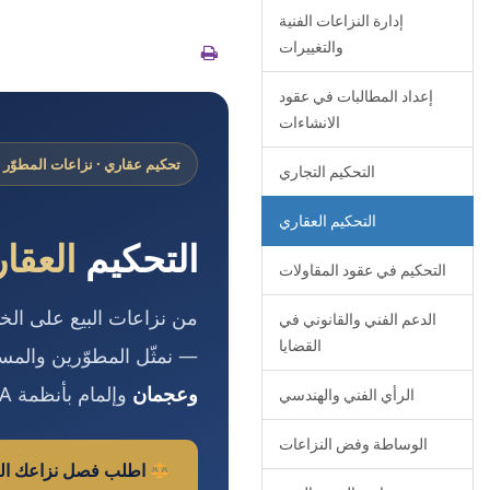
إدارة النزاعات الفنية
والتغييرات
إعداد المطالبات في عقود
الانشاءات
تحكيم عقاري · نزاعات المطوّر 
التحكيم التجاري
التحكيم العقاري
التحكيم
العقا
التحكيم في عقود المقاولات
الدعم الفني والقانوني في
القضايا
— نمثّل المطوّرين والمست
وعجمان
وإلمام بأنظمة RERA وما يتّصل بها.
الرأي الفني والهندسي
الوساطة وفض النزاعات
اطلب فصل نزاعك الع