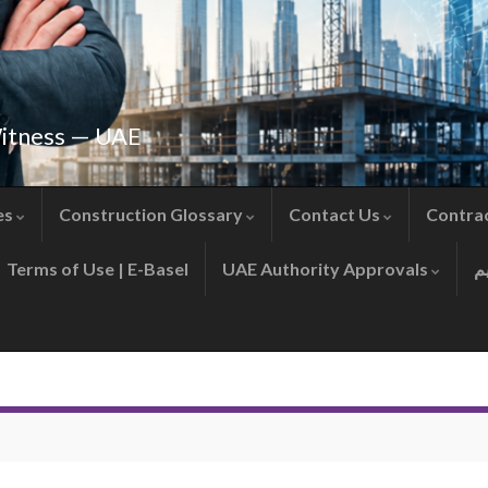
Witness — UAE
es
Construction Glossary
Contact Us
Contra
Terms of Use | E-Basel
UAE Authority Approvals