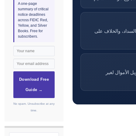
A one-page
summary of critical
notice deadlines
across FIDIC Red,
Yellow, and Silver
بالسداد، والخلاف على
Books. Free for
subscribers.
ل الأموال لغير
Download Free
Guide →
No spam. Unsubscribe at any
time.