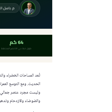
م. باسل ا
64 كم
طول خط دبي الأخضر المخطط
تُعد المساحات الخضراء وا
الحديث. ومع التوسع العمرا
وليست مجرد عنصر جمالي أو 
والضوضاء والازدحام وتدهور