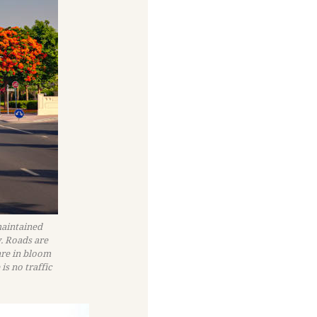
maintained
. Roads are
are in bloom
is no traffic