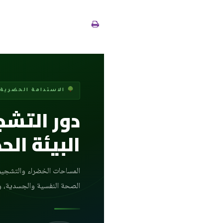
الاستدامة الحضرية — n Greening
دور التشج
البيئة ال
المساحات الخضراء والتشجير ا
الصحة النفسية والجسدية، وت