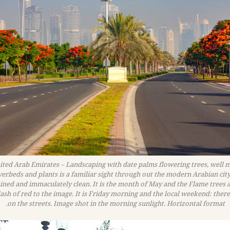
ited Arab Emirates – Landscaping with date palms flowering trees, well 
werbeds and plants is a familiar sight through out the modern Arabian city
ined and immaculately clean. It is the month of May and the Flame trees 
ash of red to the image. It is Friday morning and the local weekend: there 
on the streets. Image shot in the morning sunlight. Horizontal format.