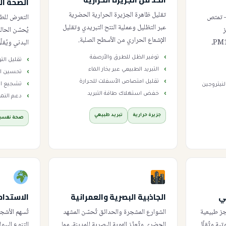
الصحة ا
تقليل ظاهرة الجزيرة الحرارية الحضرية
— تمتص
التعرض للطب
عبر التظليل وعملية النتح التبريدي وتقليل
ز
يُحسّن الحال
الإشعاع الحراري من الأسطح الصلبة.
الجسيمات الدقيقة PM2.5 وPM10،
البدني ويُقل
توفير الظل للطرق والأرصفة
تقليل التو
التبريد الطبيعي عبر بخار الماء
تحسين الت
تقليل امتصاص الأسفلت للحرارة
تشجيع ال
لنيتروجين
خفض استهلاك طاقة التبريد
دعم النم
جزيرة حرارية
تبريد طبيعي
صحة نفسي
ي
الجاذبية البصرية والعمرانية
الاستدام
ز طبيعية
الشوارع المشجرة والحدائق تُحسّن المشهد
تُسهم الأشج
ة وتُقلّل
الحضري وتُعزّز الهوية البصرية للمدينة، مما
التنوع البيو