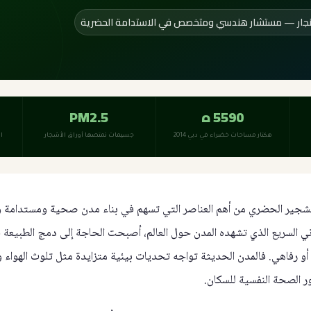
لنجار — مستشار هندسي ومتخصص في الاستدامة الحضرية
5590 ه
PM2.5
هكتار مساحات خضراء في دبي 2014
جسيمات تمتصها أوراق الأشجار
ا
لتشجير الحضري من أهم العناصر التي تسهم في بناء مدن صحية ومستدامة و
ني السريع الذي تشهده المدن حول العالم، أصبحت الحاجة إلى دمج الطبيعة 
رفاهي. فالمدن الحديثة تواجه تحديات بيئية متزايدة مثل تلوث الهواء وا
 الصحة النفسية للسكان.