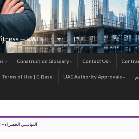
Witness — UAE
es
Construction Glossary
Contact Us
Contra
Terms of Use | E-Basel
UAE Authority Approvals
المبانـــي الخضراء – 