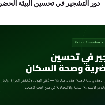
دور التشجير في تحسين البيئة الحض
Urba
ير في تحسين
حضرية وصحة السكان
لحضري بنية تحتية خضراء متكاملة — تُنقّي الهواء، وتُخفّض الحرارة، وتُعزّز
دعم الاستدامة البيئية والاقتصادية في مدن العصر الحديث.