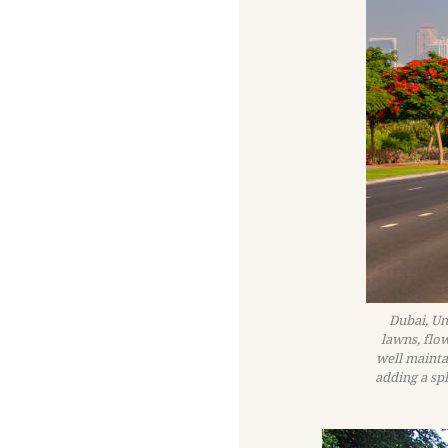
Dubai, Un
lawns, flo
well mainta
adding a spl