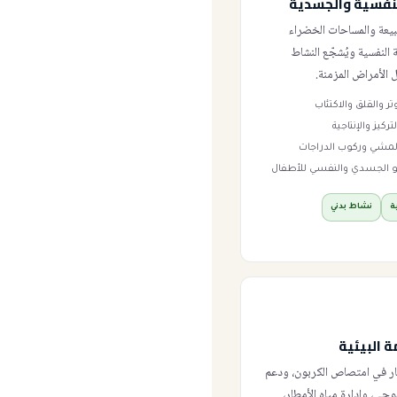
لنفسية والجسدية
يعة والمساحات الخضراء
ة النفسية ويُشجّع النشاط
ّل الأمراض المزمنة.
تر والقلق والاكتئاب
ركيز والإنتاجية
مشي وركوب الدراجات
و الجسدي والنفسي للأطفال
ة
نشاط بدني
ة البيئية
ار في امتصاص الكربون، ودعم
لوجي، وإدارة مياه الأمطار،