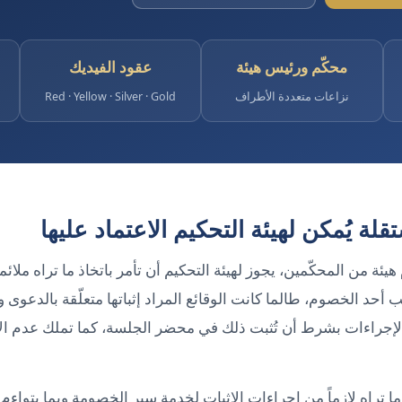
محكّم ورئيس هيئة
عقود الفيديك
نزاعات متعددة الأطراف
Red · Yellow · Silver · Gold
قلة يُمكن لهيئة التحكيم الاعتماد عليها
هيئة من المحكّمين، يجوز لهيئة التحكيم أن تأمر باتخاذ ما تراه ملائم
 أحد الخصوم، طالما كانت الوقائع المراد إثباتها متعلّقة بالدعوى ومن
الإجراءات بشرط أن تُثبت ذلك في محضر الجلسة، كما تملك عدم الأ
 ما تراه لازماً من إجراءات الإثبات لخدمة سير الخصومة وبما يتواءم 