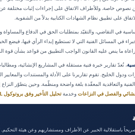
ن نصوص خاصة. وللأطراف الاتفاق على إجراءات إثبات مختلفة عن ت
تفاق على تطبيق نظام الشهادات الكتابية بدلاً من الشفوية.
ساسية في التقاضي، والتقيّد بمتطلبات الحق في الدفاع والمساواة و
براء في المسائل الفنية التي لا تستطيع إبداء الرأي فيها، فيضع الخب
راعاة ما ينص عليه القانون الواجب التطبيق من قواعد بشأن قوة الد
سية
، نُعدّ تقارير خبرة فنية مستقلة في المشاريع الإنشائية، ومطالبات
ات ودول الخليج. تقوم تقاريرنا على الأدلة والمستندات والمعايير ال
فنية والتعاقدية المعقّدة بلغة واضحة ومنظّمة. وحين يتطوّر النزاع
إنشائي والفصل في النزاعات
وخدمة
تحليل التأخير وفق بروتوكول SCL
ة
اً صريحاً باستقلالية الخبير عن الأطراف ومستشاريهم وعن هيئة التحكيم. ن