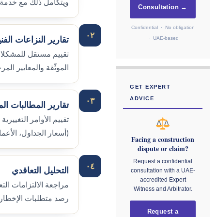
ويتكامل ذلك مع خدمة ت
Consultation →
Confidential · No obligation
٠٢
تقارير النزاعات الفني
· UAE-based
تقييم مستقل للمشكلات ا
الموثّقة والمعايير المر
GET EXPERT
٠٣
ADVICE
تقارير المطالبات الم
تقييم الأوامر التغييري
(أسعار الجداول، الأعمال
Facing a construction
dispute or claim?
Request a confidential
٠٤
التحليل التعاقدي
consultation with a UAE-
accredited Expert
مراجعة الالتزامات الت
Witness and Arbitrator.
رصد متطلبات الإخطار ومخاط
Request a