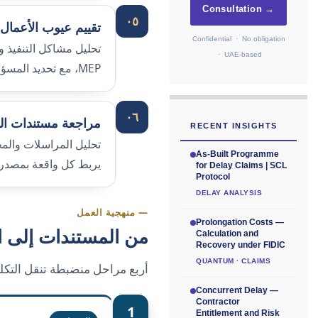
Consultation →
٠٥
تقييم عيوب الأعمال
Confidential · No obligation
تحليل مشاكل التنفيذ و
· UAE-based
MEP، مع تحديد المسؤولية الفنية.
٠٦
مراجعة مستندات ا
RECENT INSIGHTS
تحليل المراسلات والم
As-Built Programme
يربط كل واقعة بمصدره
for Delay Claims | SCL
Protocol
DELAY ANALYSIS
— منهجية العمل
Prolongation Costs —
من المستندات إلى ا
Calculation and
Recovery under FIDIC
QUANTUM · CLAIMS
أربع مراحل منضبطة تنقل التكلي
Concurrent Delay —
Contractor
1
Entitlement and Risk