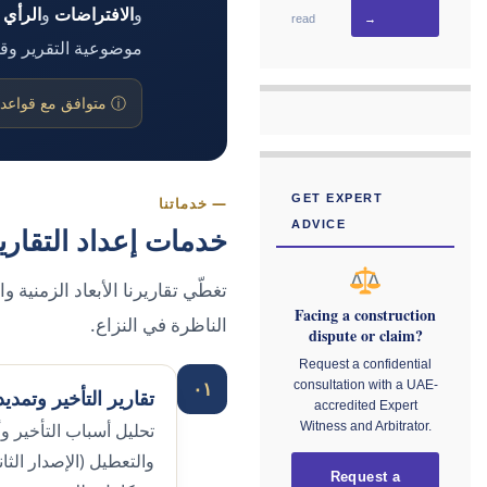
و
الافتراضات
و
الرأي 
read
→
موضوعية التقرير وقيمت
ⓘ متوافق مع قواعد IBA بشأن أخذ الأدلة (2020)، المادة 5.2(ج) — مع التحقّق من قواعد مقرّ التحكيم في كل تكليف.
GET EXPERT
— خدماتنا
ADVICE
خدمات إعداد التقارير
تغطّي تقاريرنا الأبعاد الزمنية 
Facing a construction
الناظرة في النزاع.
dispute or claim?
Request a confidential
٠١
consultation with a UAE-
تقارير التأخير وتمدي
accredited Expert
Witness and Arbitrator.
Request a