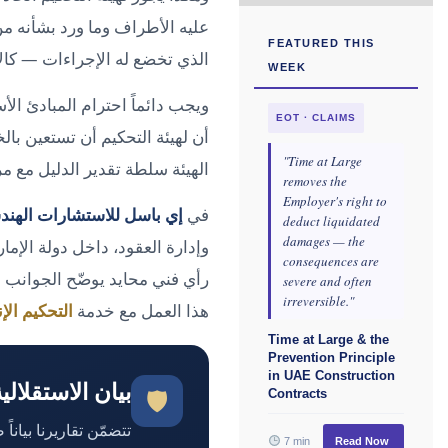
عليه الأطراف وما ورد بشأنه م
FEATURED THIS
الذي تخضع له الإجراءات — كالا
WEEK
ويجب دائماً احترام المبادئ الأ
EOT · CLAIMS
أن لهيئة التحكيم أن تستعين بالخ
"Time at Large
الهيئة سلطة تقدير الدليل مع م
removes the
Employer's right to
في
إي باسل للاستشارات الهند
deduct liquidated
damages — the
وإدارة العقود، داخل دولة الإمار
consequences are
رأي فني محايد يوضّح الجوانب ال
severe and often
irreversible."
هذا العمل مع خدمة
التحكيم ال
Time at Large & the
Prevention Principle
in UAE Construction
بيان الاستقلالي
🛡
Contracts
تتضمّن تقاريرنا بيان
7 min
Read Now