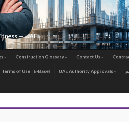
Witness — UAE
es
Construction Glossary
Contact Us
Contra
Terms of Use | E-Basel
UAE Authority Approvals