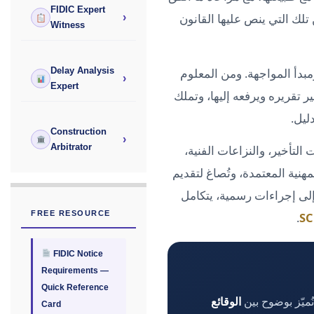
FIDIC Expert
لك التي ينص عليها القانون
›
Witness
مبدأ المواجهة. ومن المعلوم
Delay Analysis
›
Expert
ير تقريره ويرفعه إليها، وتملك
ليل.
Construction
›
 التأخير، والنزاعات الفنية،
Arbitrator
مهنية المعتمدة، وتُصاغ لتقديم
 إلى إجراءات رسمية، يتكامل
FREE RESOURCE
.
FIDIC Notice
Requirements —
Quick Reference
ُميّز بوضوح بين
الوقائع
Card